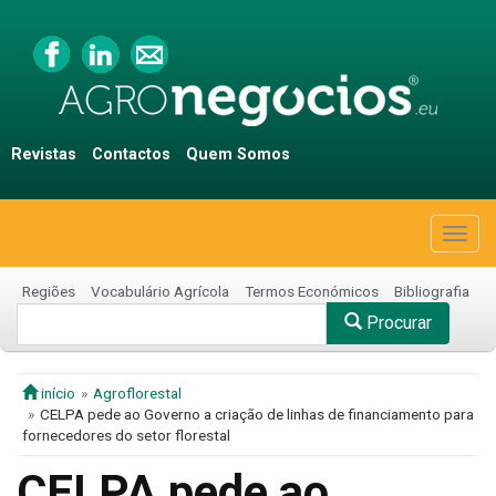
Revistas
Contactos
Quem Somos
Togg
navig
Regiões
Vocabulário Agrícola
Termos Económicos
Bibliografia
Procurar
início
Agroflorestal
CELPA pede ao Governo a criação de linhas de financiamento para
fornecedores do setor florestal
CELPA pede ao