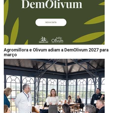
Agromillora e Olivum adiam a DemOlivum 2027 para
março