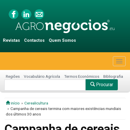
Revistas
Contactos
Quem Somos
Togg
navig
Regiões
Vocabulário Agrícola
Termos Económicos
Bibliografia
Procurar
início
Cerealicultura
Campanha de cereais termina com maiores existências mundiais
dos últimos 30 anos
Campanha de cereais