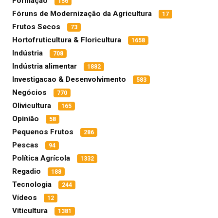
Formação
156
Fóruns de Modernização da Agricultura
17
Frutos Secos
73
Hortofruticultura & Floricultura
1658
Indústria
708
Indústria alimentar
1882
Investigacao & Desenvolvimento
583
Negócios
770
Olivicultura
165
Opinião
58
Pequenos Frutos
286
Pescas
94
Política Agrícola
1332
Regadio
188
Tecnologia
244
Vídeos
12
Viticultura
1381