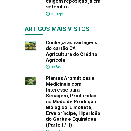
exigem reposição já em
setembro
05 ago
ARTIGOS MAIS VISTOS
Conheça as vantagens
do cartão CA
Agricultura do Crédito
Agrícola
03 fev
Plantas Aromáticas e
Medicinais com
Interesse para
Secagem, Produzidas
no Modo de Produção
Biológico: Limonete,
Erva príncipe, Hipericão
do Gerês e Equinácea
(Parte I / II)