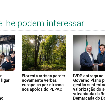
e lhe podem interessar
on
Floresta arrisca perder
IVDP entrega ao
 ligar
novamente verbas
Governo Plano p
europeias por atrasos
gestão sustentáv
nos apoios do PEPAC
valorização do s
vitivinícola da R
no
Demarcada do D