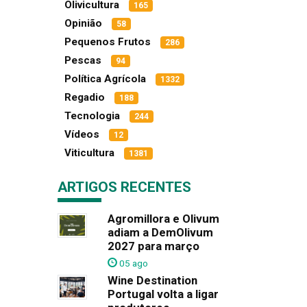
Olivicultura
165
Opinião
58
Pequenos Frutos
286
Pescas
94
Política Agrícola
1332
Regadio
188
Tecnologia
244
Vídeos
12
Viticultura
1381
ARTIGOS RECENTES
Agromillora e Olivum
adiam a DemOlivum
2027 para março
05 ago
Wine Destination
Portugal volta a ligar