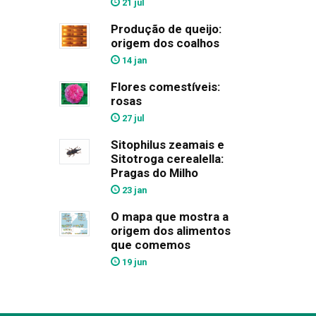
21 jul
Produção de queijo:
origem dos coalhos
14 jan
Flores comestíveis:
rosas
27 jul
Sitophilus zeamais e
Sitotroga cerealella:
Pragas do Milho
23 jan
O mapa que mostra a
origem dos alimentos
que comemos
19 jun