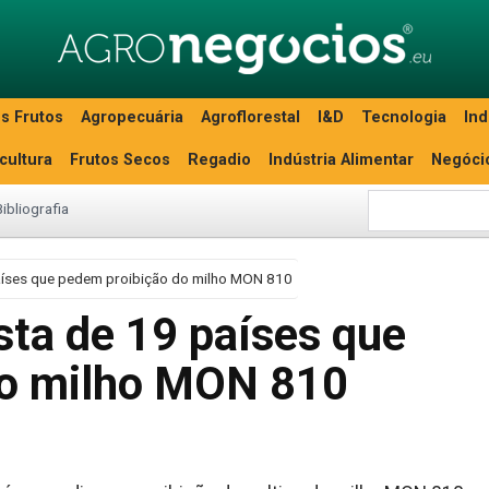
s Frutos
Agropecuária
Agroflorestal
I&D
Tecnologia
Ind
icultura
Frutos Secos
Regadio
Indústria Alimentar
Negóci
Bibliografia
 países que pedem proibição do milho MON 810
ista de 19 países que
do milho MON 810