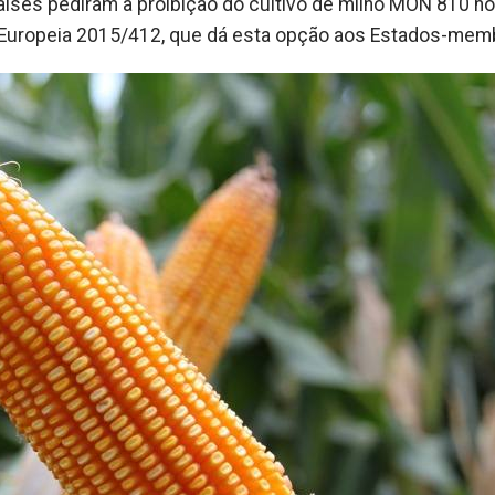
 países pediram a proibição do cultivo de milho MON 810 n
ião Europeia 2015/412, que dá esta opção aos Estados-mem