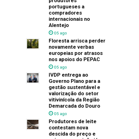
produtores
portugueses a
compradores
internacionais no
Alentejo
05 ago
Floresta arrisca perder
novamente verbas
europeias por atrasos
nos apoios do PEPAC
05 ago
IVDP entrega ao
Governo Plano para a
gestão sustentável e
valorização do setor
vitivinícola da Região
Demarcada do Douro
05 ago
Produtores de leite
contestam nova
descida do preço e