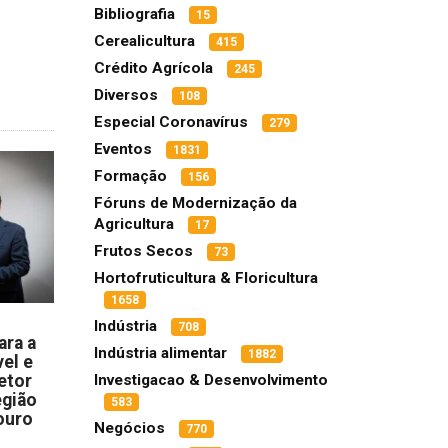
Bibliografia
15
Cerealicultura
415
Crédito Agrícola
245
Diversos
108
Especial Coronavírus
279
Eventos
1831
Formação
156
Fóruns de Modernização da
Agricultura
17
Frutos Secos
73
Hortofruticultura & Floricultura
1658
Indústria
708
ara a
Indústria alimentar
1882
el e
etor
Investigacao & Desenvolvimento
egião
583
ouro
Negócios
770