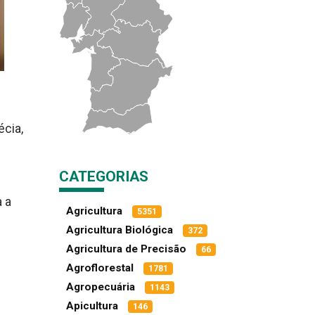
écia,
CATEGORIAS
a a
Agricultura
5351
Agricultura Biológica
372
Agricultura de Precisão
66
Agroflorestal
1781
Agropecuária
1143
Apicultura
146