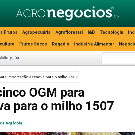
s Frutos
Agropecuária
Agroflorestal
I&D
Tecnologia
Ind
icultura
Frutos Secos
Regadio
Indústria Alimentar
Negóci
Bibliografia
para importação e renova para o milho 1507
 cinco OGM para
va para o milho 1507
ica Agrícola