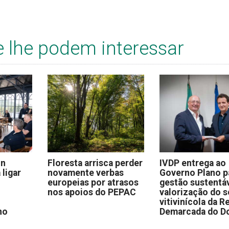
e lhe podem interessar
on
Floresta arrisca perder
IVDP entrega ao
 ligar
novamente verbas
Governo Plano p
europeias por atrasos
gestão sustentáv
nos apoios do PEPAC
valorização do s
vitivinícola da R
no
Demarcada do D