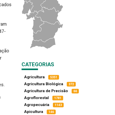
icados
oram
47-
zação
r
CATEGORIAS
Agricultura
5351
Agricultura Biológica
es.
372
Agricultura de Precisão
66
a
Agroflorestal
1781
Agropecuária
1143
Apicultura
146