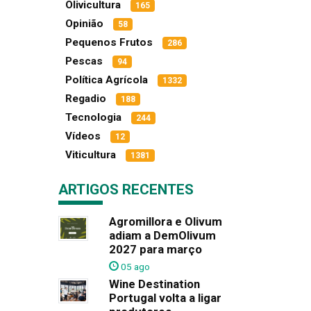
Olivicultura
165
Opinião
58
Pequenos Frutos
286
Pescas
94
Política Agrícola
1332
Regadio
188
Tecnologia
244
Vídeos
12
Viticultura
1381
ARTIGOS RECENTES
Agromillora e Olivum
adiam a DemOlivum
2027 para março
05 ago
Wine Destination
Portugal volta a ligar