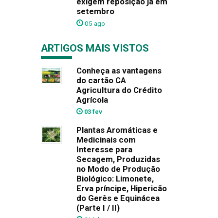
exigem reposição já em
setembro
05 ago
ARTIGOS MAIS VISTOS
Conheça as vantagens
do cartão CA
Agricultura do Crédito
Agrícola
03 fev
Plantas Aromáticas e
Medicinais com
Interesse para
Secagem, Produzidas
no Modo de Produção
Biológico: Limonete,
Erva príncipe, Hipericão
do Gerês e Equinácea
(Parte I / II)