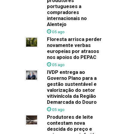
produtores
portugueses a
compradores
internacionais no
Alentejo
05 ago
Floresta arrisca perder
novamente verbas
europeias por atrasos
nos apoios do PEPAC
05 ago
IVDP entrega ao
Governo Plano para a
gestão sustentável e
valorização do setor
vitivinícola da Região
Demarcada do Douro
05 ago
Produtores de leite
contestam nova
descida do preço e