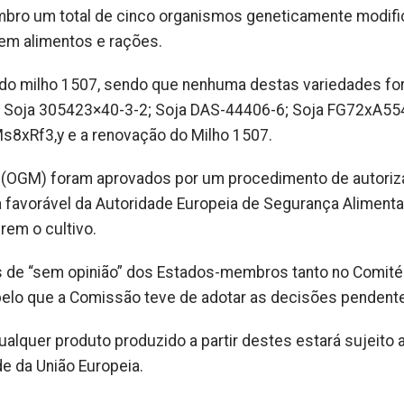
mbro um total de cinco organismos geneticamente modif
 em alimentos e rações.
do milho 1507, sendo que nenhuma destas variedades f
 da Soja 305423×40-3-2; Soja DAS-44406-6; Soja FG72xA55
8xRf3,y e a renovação do Milho 1507.
(OGM) foram aprovados por um procedimento de autori
ca favorável da Autoridade Europeia de Segurança Alimenta
rem o cultivo.
 de “sem opinião” dos Estados-membros tanto no Comité
elo que a Comissão teve de adotar as decisões pendent
ualquer produto produzido a partir destes estará sujeito 
de da União Europeia.