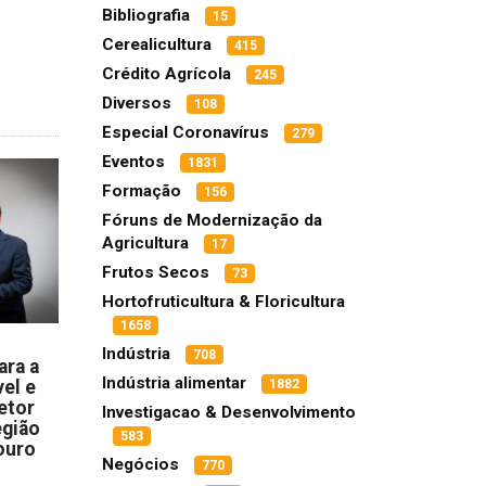
Bibliografia
15
Cerealicultura
415
Crédito Agrícola
245
Diversos
108
Especial Coronavírus
279
Eventos
1831
Formação
156
Fóruns de Modernização da
Agricultura
17
Frutos Secos
73
Hortofruticultura & Floricultura
1658
Indústria
708
ara a
Indústria alimentar
el e
1882
etor
Investigacao & Desenvolvimento
egião
583
ouro
Negócios
770