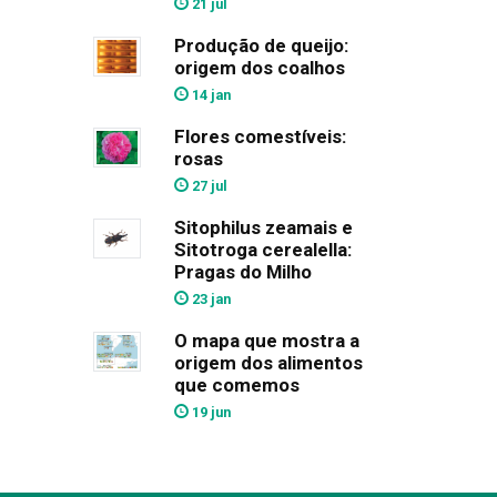
21 jul
Produção de queijo:
origem dos coalhos
14 jan
Flores comestíveis:
rosas
27 jul
Sitophilus zeamais e
Sitotroga cerealella:
Pragas do Milho
23 jan
O mapa que mostra a
origem dos alimentos
que comemos
19 jun