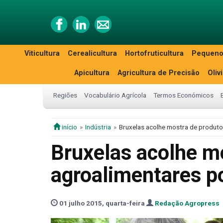
Viticultura
Cerealicultura
Hortofruticultura
Pequeno
Apicultura
Agricultura de Precisão
Oliv
Regiões
Vocabulário Agrícola
Termos Económicos
início
Indústria
Bruxelas acolhe mostra de produt
Bruxelas acolhe m
agroalimentares p
01 julho 2015, quarta-feira
Redação Agropress