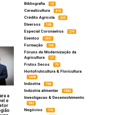
Bibliografia
15
Cerealicultura
415
Crédito Agrícola
245
Diversos
108
Especial Coronavírus
279
Eventos
1831
Formação
156
Fóruns de Modernização da
Agricultura
17
Frutos Secos
73
Hortofruticultura & Floricultura
1658
Indústria
708
Indústria alimentar
1882
ara a
Investigacao & Desenvolvimento
el e
583
etor
Negócios
egião
770