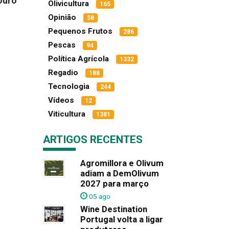
ouro
Olivicultura
165
Opinião
58
Pequenos Frutos
286
Pescas
94
Política Agrícola
1332
Regadio
188
Tecnologia
244
Vídeos
12
Viticultura
1381
ARTIGOS RECENTES
Agromillora e Olivum
adiam a DemOlivum
2027 para março
05 ago
Wine Destination
Portugal volta a ligar