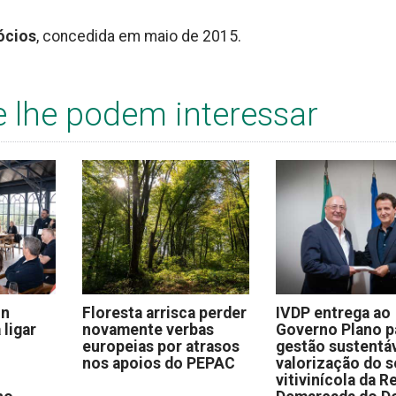
ócios
, concedida em maio de 2015.
e lhe podem interessar
on
Floresta arrisca perder
IVDP entrega ao
 ligar
novamente verbas
Governo Plano p
europeias por atrasos
gestão sustentáv
nos apoios do PEPAC
valorização do s
vitivinícola da R