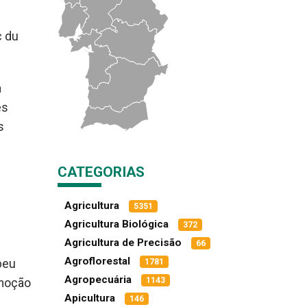
c du
a
es
s
CATEGORIAS
Agricultura
5351
Agricultura Biológica
372
Agricultura de Precisão
66
Agroflorestal
peu
1781
Agropecuária
1143
omoção
Apicultura
146