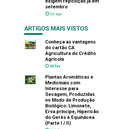
exigem reposição já em
setembro
05 ago
ARTIGOS MAIS VISTOS
Conheça as vantagens
do cartão CA
Agricultura do Crédito
Agrícola
03 fev
Plantas Aromáticas e
Medicinais com
Interesse para
Secagem, Produzidas
no Modo de Produção
Biológico: Limonete,
Erva príncipe, Hipericão
do Gerês e Equinácea
(Parte I / II)