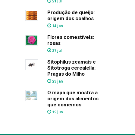
21 jul
Produção de queijo:
origem dos coalhos
14 jan
Flores comestíveis:
rosas
27 jul
Sitophilus zeamais e
Sitotroga cerealella:
Pragas do Milho
23 jan
O mapa que mostra a
origem dos alimentos
que comemos
19 jun