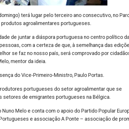
domingo) terá lugar pelo terceiro ano consecutivo, no Par
e produtos agroalimentares portugueses.
de de juntar a diáspora portuguesa no centro político d
 pessoas, com a certeza de que, à semelhança das ediçõ
melhor se faz no nosso país, será comprovado por cidadão
elo, mentor da ideia.
esença do Vice-Primeiro-Ministro, Paulo Portas.
rodutores portugueses do setor agroalimentar que se
s setores de emigrantes portugueses na Bélgica.
o Nuno Melo e conta com o apoio do Partido Popular Euro
s Portugueses e associação A Ponte – associação de pr