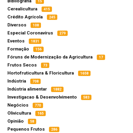
Bibliografia
15
Cerealicultura
415
Crédito Agrícola
245
Diversos
108
Especial Coronavírus
279
Eventos
1831
Formação
156
Fóruns de Modernização da Agricultura
17
Frutos Secos
73
Hortofruticultura & Floricultura
1658
Indústria
708
Indústria alimentar
1882
Investigacao & Desenvolvimento
583
Negócios
770
Olivicultura
165
Opinião
58
Pequenos Frutos
286