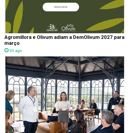
Agromillora e Olivum adiam a DemOlivum 2027 para
março
05 ago