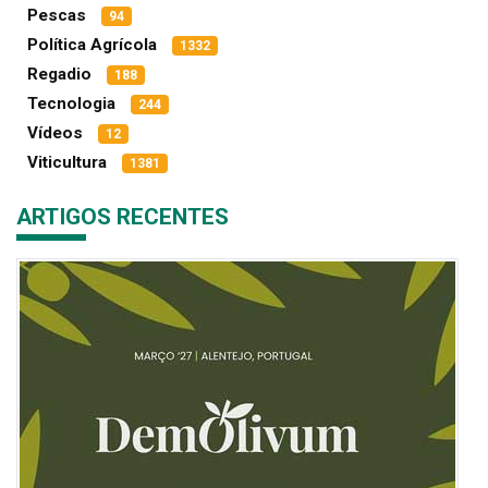
Pescas
94
Política Agrícola
1332
Regadio
188
Tecnologia
244
Vídeos
12
Viticultura
1381
ARTIGOS RECENTES