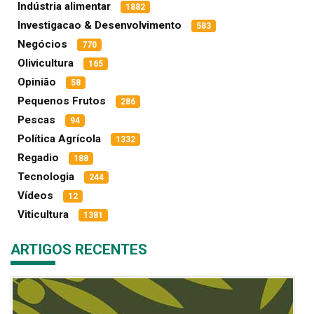
Indústria alimentar
1882
Investigacao & Desenvolvimento
583
Negócios
770
Olivicultura
165
Opinião
58
Pequenos Frutos
286
Pescas
94
Política Agrícola
1332
Regadio
188
Tecnologia
244
Vídeos
12
Viticultura
1381
ARTIGOS RECENTES