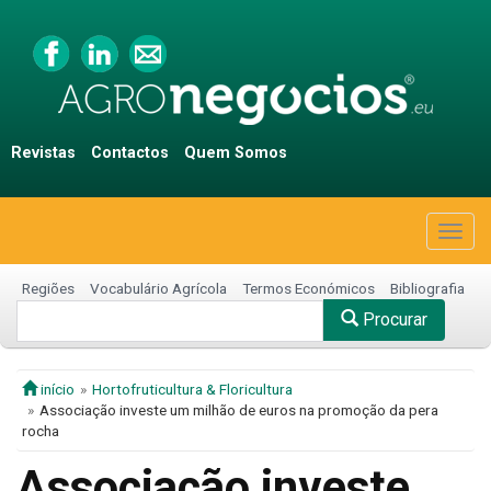
Revistas
Contactos
Quem Somos
Togg
navig
Regiões
Vocabulário Agrícola
Termos Económicos
Bibliografia
Procurar
início
Hortofruticultura & Floricultura
Associação investe um milhão de euros na promoção da pera
rocha
Associação investe