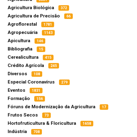
Agricultura Biológica
372
Agricultura de Precisão
66
Agroflorestal
1781
Agropecuária
1143
Apicultura
146
Bibliografia
15
Cerealicultura
415
Crédito Agrícola
245
Diversos
108
Especial Coronavírus
279
Eventos
1831
Formação
156
Fóruns de Modernização da Agricultura
17
Frutos Secos
73
Hortofruticultura & Floricultura
1658
Indústria
708