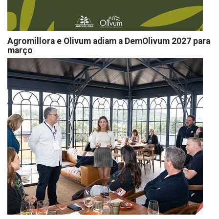
Agromillora e Olivum adiam a DemOlivum 2027 para
março