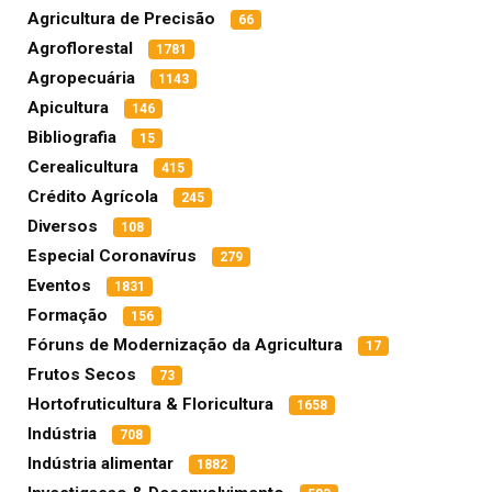
Agricultura de Precisão
66
Agroflorestal
1781
Agropecuária
1143
Apicultura
146
Bibliografia
15
Cerealicultura
415
Crédito Agrícola
245
Diversos
108
Especial Coronavírus
279
Eventos
1831
Formação
156
Fóruns de Modernização da Agricultura
17
Frutos Secos
73
Hortofruticultura & Floricultura
1658
Indústria
708
Indústria alimentar
1882