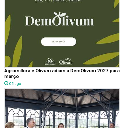
Agromillora e Olivum adiam a DemOlivum 2027 para
março
05 ago