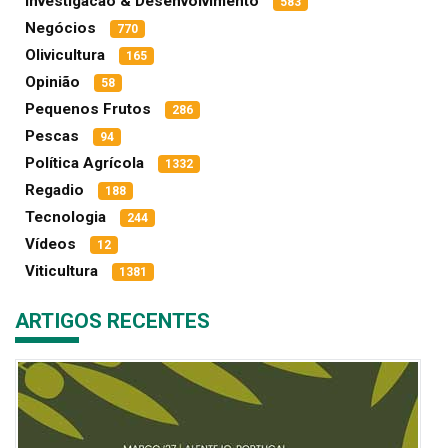
Investigacao & Desenvolvimento
583
Negócios
770
Olivicultura
165
Opinião
58
Pequenos Frutos
286
Pescas
94
Política Agrícola
1332
Regadio
188
Tecnologia
244
Vídeos
12
Viticultura
1381
ARTIGOS RECENTES