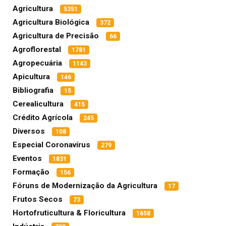
Agricultura
5351
Agricultura Biológica
372
Agricultura de Precisão
66
Agroflorestal
1781
Agropecuária
1143
Apicultura
146
Bibliografia
15
Cerealicultura
415
Crédito Agrícola
245
Diversos
108
Especial Coronavírus
279
Eventos
1831
Formação
156
Fóruns de Modernização da Agricultura
17
Frutos Secos
73
Hortofruticultura & Floricultura
1658