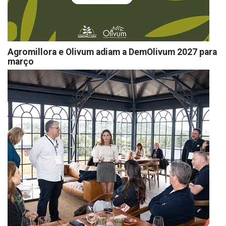
Agromillora e Olivum adiam a DemOlivum 2027 para
março