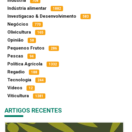
Indústria
708
Indústria alimentar
1882
Investigacao & Desenvolvimento
583
Negócios
770
Olivicultura
165
Opinião
58
Pequenos Frutos
286
Pescas
94
Política Agrícola
1332
Regadio
188
Tecnologia
244
Vídeos
12
Viticultura
1381
ARTIGOS RECENTES