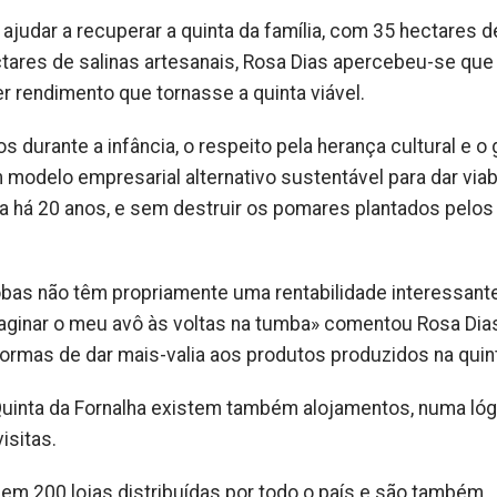
ajudar a recuperar a quinta da família, com 35 hectares d
tares de salinas artesanais, Rosa Dias apercebeu-se que 
r rendimento que tornasse a quinta viável.
s durante a infância, o respeito pela herança cultural e o
m modelo empresarial alternativo sustentável para dar viab
cada há 20 anos, e sem destruir os pomares plantados pelo
rrobas não têm propriamente uma rentabilidade interessante
maginar o meu avô às voltas na tumba» comentou Rosa Dia
rmas de dar mais-valia aos produtos produzidos na quin
Quinta da Fornalha existem também alojamentos, numa lóg
isitas.
, em 200 lojas distribuídas por todo o país e são também