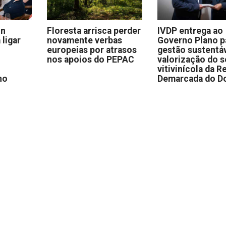
on
Floresta arrisca perder
IVDP entrega ao
 ligar
novamente verbas
Governo Plano p
europeias por atrasos
gestão sustentáv
nos apoios do PEPAC
valorização do s
vitivinícola da R
no
Demarcada do D