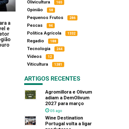
Olivicultura
165
Opinião
58
Pequenos Frutos
286
ara a
Pescas
94
el e
Política Agrícola
etor
1332
egião
Regadio
188
ouro
Tecnologia
244
Vídeos
12
Viticultura
1381
ARTIGOS RECENTES
Agromillora e Olivum
adiam a DemOlivum
2027 para março
05 ago
Wine Destination
Portugal volta a ligar