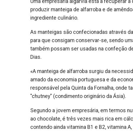
Uma empresária algarvia está a recuperar a 
produzir manteiga de alfarroba e de amêndo
ingrediente culinário.
As manteigas são confecionadas através da
para que consigam conservar-se, sendo uma 
também possam ser usadas na confeção de m
Dias.
«A manteiga de alfarroba surgiu da necessida
amado da economia portuguesa e da economi
responsável pela Quinta da Fornalha, onde t
"chutney" (condimento originário da Ásia).
Segundo a jovem empresária, em termos nut
ao chocolate, é três vezes mais rica em cá
contendo ainda vitamina B1 e B2, vitamina A,