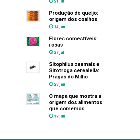
21 jul
Produção de queijo:
origem dos coalhos
14 jan
Flores comestíveis:
rosas
27 jul
Sitophilus zeamais e
Sitotroga cerealella:
Pragas do Milho
23 jan
O mapa que mostra a
origem dos alimentos
que comemos
19 jun