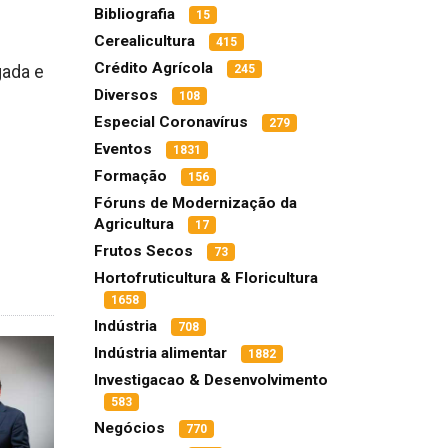
Bibliografia
15
Cerealicultura
415
Crédito Agrícola
gada e
245
Diversos
108
Especial Coronavírus
279
Eventos
1831
Formação
156
Fóruns de Modernização da
Agricultura
17
Frutos Secos
73
Hortofruticultura & Floricultura
1658
Indústria
708
Indústria alimentar
1882
Investigacao & Desenvolvimento
583
Negócios
770