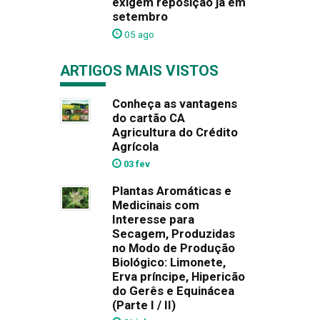
exigem reposição já em
setembro
05 ago
ARTIGOS MAIS VISTOS
Conheça as vantagens
do cartão CA
Agricultura do Crédito
Agrícola
03 fev
Plantas Aromáticas e
Medicinais com
Interesse para
Secagem, Produzidas
no Modo de Produção
Biológico: Limonete,
Erva príncipe, Hipericão
do Gerês e Equinácea
(Parte I / II)