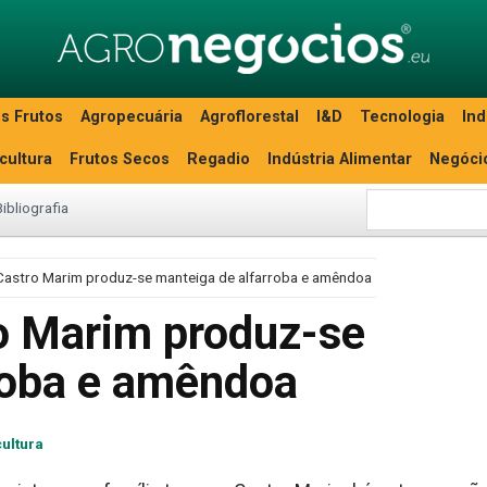
s Frutos
Agropecuária
Agroflorestal
I&D
Tecnologia
Ind
icultura
Frutos Secos
Regadio
Indústria Alimentar
Negóci
Bibliografia
Castro Marim produz-se manteiga de alfarroba e amêndoa
o Marim produz-se
roba e amêndoa
cultura