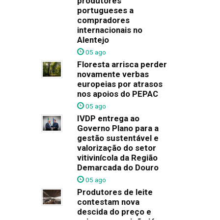
produtores
portugueses a
compradores
internacionais no
Alentejo
05 ago
Floresta arrisca perder
novamente verbas
europeias por atrasos
nos apoios do PEPAC
05 ago
IVDP entrega ao
Governo Plano para a
gestão sustentável e
valorização do setor
vitivinícola da Região
Demarcada do Douro
05 ago
Produtores de leite
contestam nova
descida do preço e