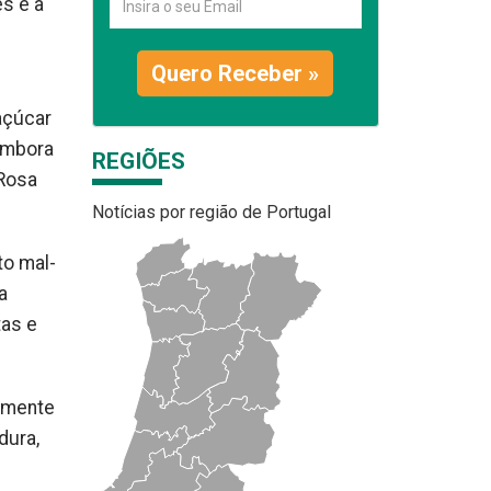
s e a
Quero Receber »
açúcar
embora
REGIÕES
 Rosa
Notícias por região de Portugal
to mal-
a
tas e
vamente
dura,