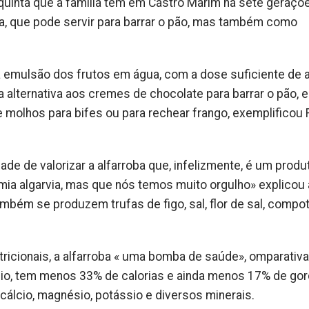
quinta que a família tem em Castro Marim há sete geraçõe
a, que pode servir para barrar o pão, mas também como
 emulsão dos frutos em água, com a dose suficiente de 
alternativa aos cremes de chocolate para barrar o pão, 
olhos para bifes ou para rechear frango, exemplificou
de de valorizar a alfarroba que, infelizmente, é um produ
a algarvia, mas que nós temos muito orgulho» explicou 
ambém se produzem trufas de figo, sal, flor de sal, compo
ricionais, a alfarroba « uma bomba de saúde», omparati
lcio, tem menos 33% de calorias e ainda menos 17% de gor
 cálcio, magnésio, potássio e diversos minerais.