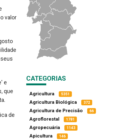
e
o valor
 gosto
ilidade
s seus
CATEGORIAS
' e
s, que
Agricultura
5351
ta.
Agricultura Biológica
372
Agricultura de Precisão
66
ica de
Agroflorestal
1781
Agropecuária
1143
Apicultura
146