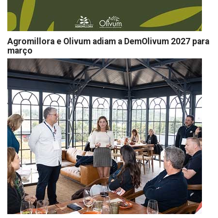
Agromillora e Olivum adiam a DemOlivum 2027 para
março