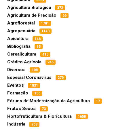
5351
Agricultura Biológica
372
Agricultura de Precisão
66
Agroflorestal
1781
Agropecuária
1143
Apicultura
146
Bibliografia
15
Cerealicultura
415
Crédito Agrícola
245
Diversos
108
Especial Coronavírus
279
Eventos
1831
Formação
156
Fóruns de Modernização da Agricultura
17
Frutos Secos
73
Hortofruticultura & Floricultura
1658
Indústria
708