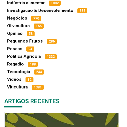
Indústria alimentar
1882
Investigacao & Desenvolvimento
583
Negócios
770
Olivicultura
165
Opinião
58
Pequenos Frutos
286
Pescas
94
Política Agrícola
1332
Regadio
188
Tecnologia
244
Vídeos
12
Viticultura
1381
ARTIGOS RECENTES