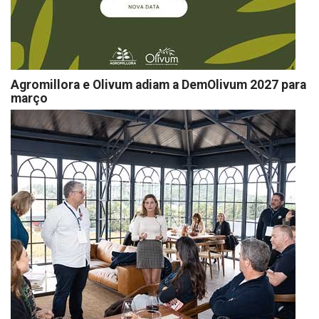
Agromillora e Olivum adiam a DemOlivum 2027 para
março