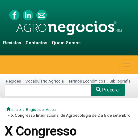
Revistas
Contactos
Quem Somos
Togg
navig
Regiões
Vocabulário Agrícola
Termos Económicos
Bibliografia
Procurar
início
Regiões
Viseu
X Congresso Internacional de Agroecologia de 2 a 6 de setembro
X Congresso