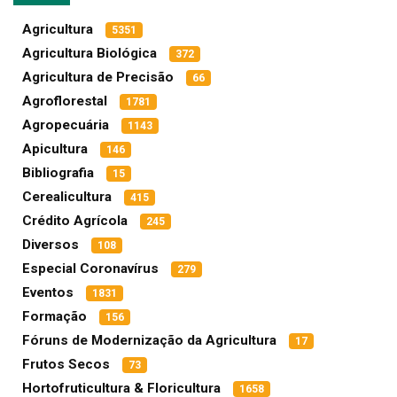
Agricultura
5351
Agricultura Biológica
372
Agricultura de Precisão
66
Agroflorestal
1781
Agropecuária
1143
Apicultura
146
Bibliografia
15
Cerealicultura
415
Crédito Agrícola
245
Diversos
108
Especial Coronavírus
279
Eventos
1831
Formação
156
Fóruns de Modernização da Agricultura
17
Frutos Secos
73
Hortofruticultura & Floricultura
1658