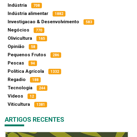
Indústria
708
Indústria alimentar
1882
Investigacao & Desenvolvimento
583
Negócios
770
Olivicultura
165
Opinião
58
Pequenos Frutos
286
Pescas
94
Política Agrícola
1332
Regadio
188
Tecnologia
244
Vídeos
12
Viticultura
1381
ARTIGOS RECENTES