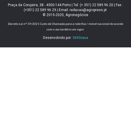
Praça da Corujeira, 38 - 4300-144 Porto | Tel: (+ 351) 22 589 96 20 | Fax :
(+351) 22 589 96 29 | Email: redacao@agropress.pt
© 2015-2025, Agronegócios
Decreto-Lei nº 59/2021
Custo de Chamada para a rede fixa / móvel nacional de acordo
com o seu tarifário em vigor.
Desenvolvido por:
360Graus