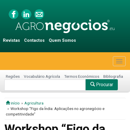
Revistas
Contactos
Quem Somos
Togg
navig
Regiões
Vocabulário Agrícola
Termos Económicos
Bibliografia
Procurar
início
Agricultura
Workshop “Figo da Índia: Aplicações no agronegócio e
competitividade"
Workshop “Figo da