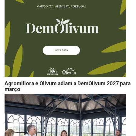
Agromillora e Olivum adiam a DemOlivum 2027 para
março