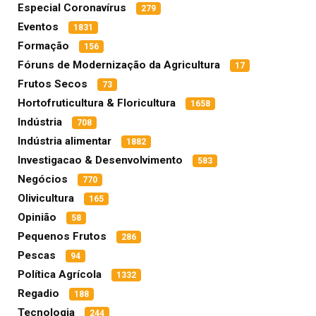
Especial Coronavírus
279
Eventos
1831
Formação
156
Fóruns de Modernização da Agricultura
17
Frutos Secos
73
Hortofruticultura & Floricultura
1658
Indústria
708
Indústria alimentar
1882
Investigacao & Desenvolvimento
583
Negócios
770
Olivicultura
165
Opinião
58
Pequenos Frutos
286
Pescas
94
Política Agrícola
1332
Regadio
188
Tecnologia
244