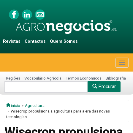
Revistas
Contactos
Quem Somos
Togg
navig
Regiões
Vocabulário Agrícola
Termos Económicos
Bibliografia
Procurar
início
Agricultura
Wisecrop propulsiona a agricultura para a era das novas
tecnologias
Wisecrop propulsiona