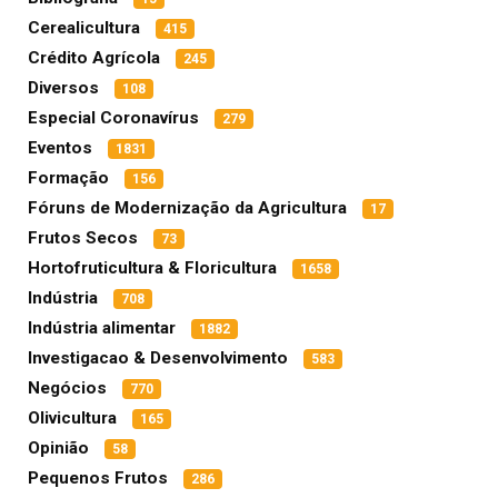
Cerealicultura
415
Crédito Agrícola
245
Diversos
108
Especial Coronavírus
279
Eventos
1831
Formação
156
Fóruns de Modernização da Agricultura
17
Frutos Secos
73
Hortofruticultura & Floricultura
1658
Indústria
708
Indústria alimentar
1882
Investigacao & Desenvolvimento
583
Negócios
770
Olivicultura
165
Opinião
58
Pequenos Frutos
286