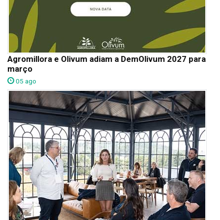
Agromillora e Olivum adiam a DemOlivum 2027 para
março
05 ago