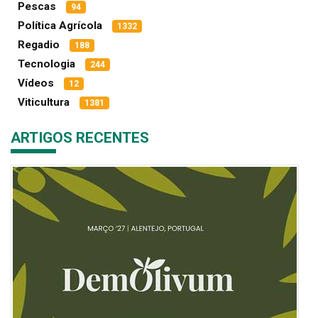
Pescas
94
Política Agrícola
1332
Regadio
188
Tecnologia
244
Vídeos
12
Viticultura
1381
ARTIGOS RECENTES