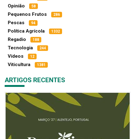
Opinião
58
Pequenos Frutos
286
Pescas
94
Política Agrícola
1332
Regadio
188
Tecnologia
244
Vídeos
12
Viticultura
1381
ARTIGOS RECENTES