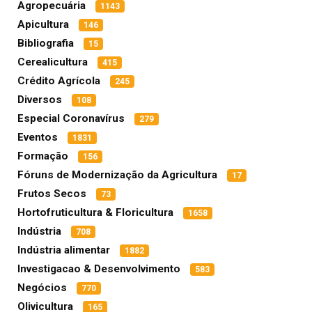
Agropecuária
1143
Apicultura
146
Bibliografia
15
Cerealicultura
415
Crédito Agrícola
245
Diversos
108
Especial Coronavírus
279
Eventos
1831
Formação
156
Fóruns de Modernização da Agricultura
17
Frutos Secos
73
Hortofruticultura & Floricultura
1658
Indústria
708
Indústria alimentar
1882
Investigacao & Desenvolvimento
583
Negócios
770
Olivicultura
165