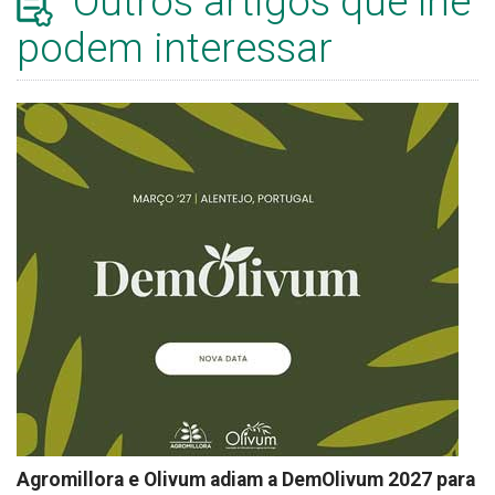
Outros artigos que lhe
podem interessar
Agromillora e Olivum adiam a DemOlivum 2027 para