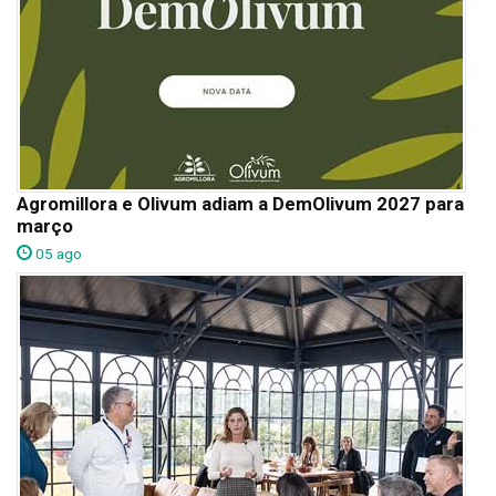
Agromillora e Olivum adiam a DemOlivum 2027 para
março
05 ago