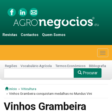
Revistas
Contactos
Quem Somos
Togg
navig
Regiões
Vocabulário Agrícola
Termos Económicos
Bibliografia
Procurar
início
Viticultura
Vinhos Grambeira conquistam medalhas no Mundus Vini
Vinhos Grambeira