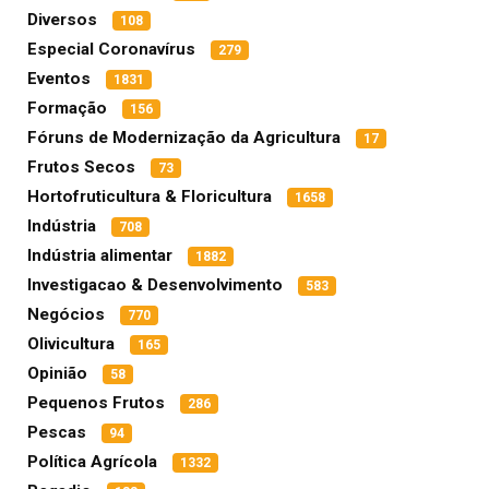
Diversos
108
Especial Coronavírus
279
Eventos
1831
Formação
156
Fóruns de Modernização da Agricultura
17
Frutos Secos
73
Hortofruticultura & Floricultura
1658
Indústria
708
Indústria alimentar
1882
Investigacao & Desenvolvimento
583
Negócios
770
Olivicultura
165
Opinião
58
Pequenos Frutos
286
Pescas
94
Política Agrícola
1332