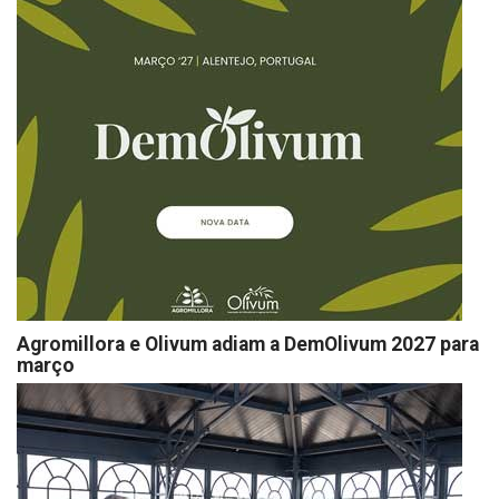
Agromillora e Olivum adiam a DemOlivum 2027 para
março