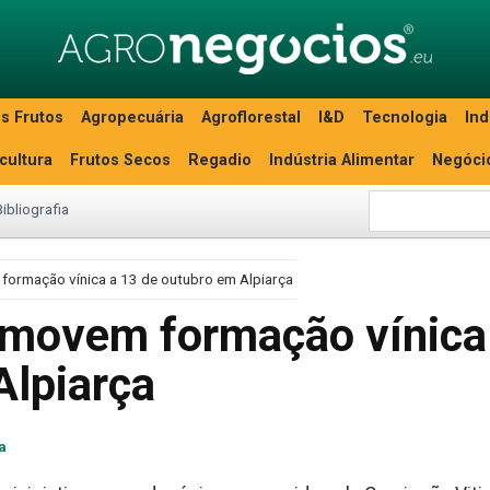
s Frutos
Agropecuária
Agroflorestal
I&D
Tecnologia
Ind
icultura
Frutos Secos
Regadio
Indústria Alimentar
Negóci
Bibliografia
formação vínica a 13 de outubro em Alpiarça
omovem formação vínica
Alpiarça
a