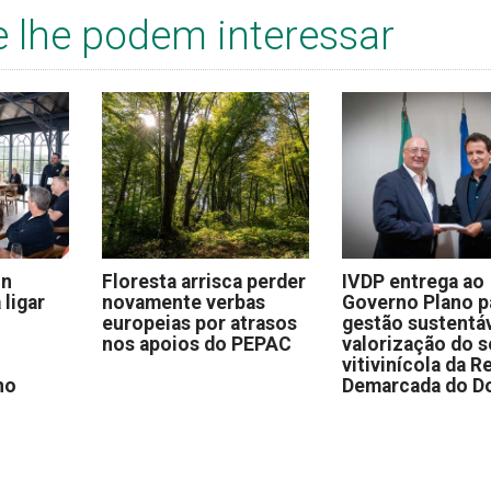
e lhe podem interessar
on
Floresta arrisca perder
IVDP entrega ao
 ligar
novamente verbas
Governo Plano p
europeias por atrasos
gestão sustentáv
nos apoios do PEPAC
valorização do s
vitivinícola da R
no
Demarcada do D