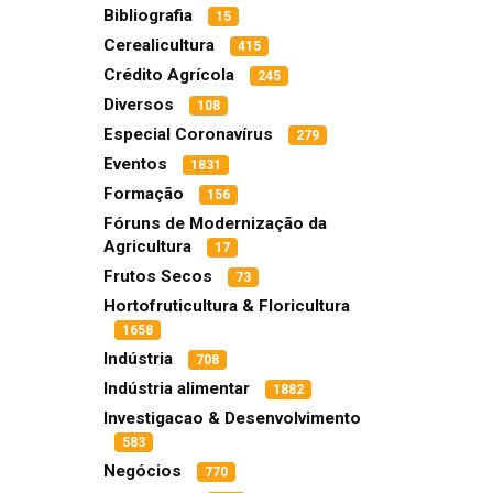
Bibliografia
15
Cerealicultura
415
Crédito Agrícola
245
Diversos
108
Especial Coronavírus
279
Eventos
1831
Formação
156
Fóruns de Modernização da
Agricultura
17
Frutos Secos
73
Hortofruticultura & Floricultura
1658
Indústria
708
Indústria alimentar
1882
Investigacao & Desenvolvimento
583
Negócios
770