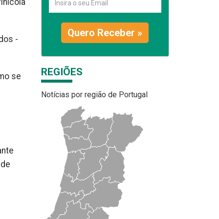
inícola
Quero Receber »
dos -
REGIÕES
omo se
Notícias por região de Portugal
ante
 de