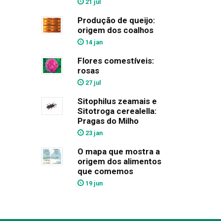
21 jul
Produção de queijo:
origem dos coalhos
14 jan
Flores comestíveis:
rosas
27 jul
Sitophilus zeamais e
Sitotroga cerealella:
Pragas do Milho
23 jan
O mapa que mostra a
origem dos alimentos
que comemos
19 jun