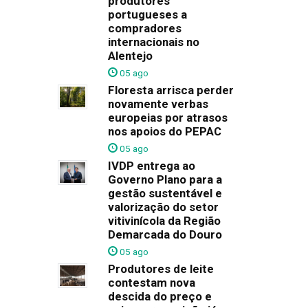
produtores
portugueses a
compradores
internacionais no
Alentejo
05 ago
Floresta arrisca perder
novamente verbas
europeias por atrasos
nos apoios do PEPAC
05 ago
IVDP entrega ao
Governo Plano para a
gestão sustentável e
valorização do setor
vitivinícola da Região
Demarcada do Douro
05 ago
Produtores de leite
contestam nova
descida do preço e