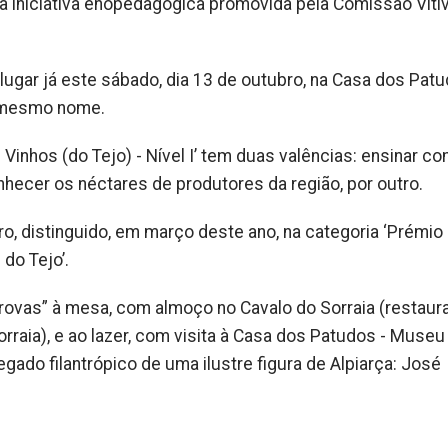
a iniciativa enopedagógica promovida pela Comissão Vitiv
r lugar já este sábado, dia 13 de outubro, na Casa dos Patu
o mesmo nome.
e Vinhos (do Tejo) - Nível I’ tem duas valências: ensinar c
onhecer os néctares de produtores da região, por outro.
ro, distinguido, em março deste ano, na categoria ‘Prémio
 do Tejo’.
ovas” à mesa, com almoço no Cavalo do Sorraia (restaur
rraia), e ao lazer, com visita à Casa dos Patudos - Museu
gado filantrópico de uma ilustre figura de Alpiarça: José