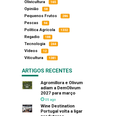
Olivicultura
165
Opinião
58
Pequenos Frutos
286
Pescas
94
Política Agrícola
1332
Regadio
188
Tecnologia
244
Vídeos
12
Viticultura
1381
ARTIGOS RECENTES
Agromillora e Olivum
adiam a DemOlivum
2027 para março
05 ago
Wine Destination
Portugal volta a ligar