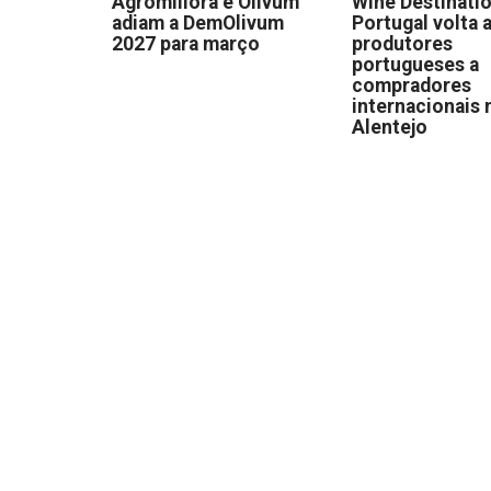
Agromillora e Olivum
Wine Destinati
adiam a DemOlivum
Portugal volta a
2027 para março
produtores
portugueses a
compradores
internacionais 
Alentejo