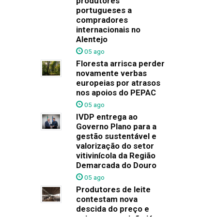
produtores
portugueses a
compradores
internacionais no
Alentejo
05 ago
Floresta arrisca perder
novamente verbas
europeias por atrasos
nos apoios do PEPAC
05 ago
IVDP entrega ao
Governo Plano para a
gestão sustentável e
valorização do setor
vitivinícola da Região
Demarcada do Douro
05 ago
Produtores de leite
contestam nova
descida do preço e