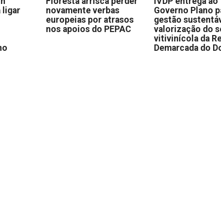
on
Floresta arrisca perder
IVDP entrega ao
 ligar
novamente verbas
Governo Plano p
europeias por atrasos
gestão sustentáv
nos apoios do PEPAC
valorização do s
vitivinícola da R
no
Demarcada do D