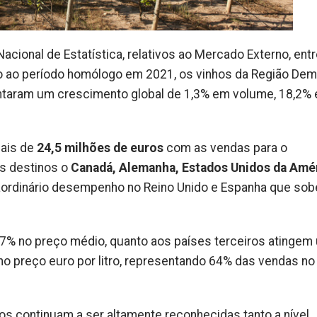
cional de Estatística, relativos ao Mercado Externo, ent
 ao período homólogo em 2021, os vinhos da Região De
ntaram um crescimento global de 1,3% em volume, 18,2%
ais de
24,5 milhões de euros
com as vendas para o
os destinos o
Canadá, Alemanha, Estados Unidos da Amér
raordinário desempenho no Reino Unido e Espanha que so
,7% no preço médio, quanto aos países terceiros atingem
o preço euro por litro, representando 64% das vendas no
os continuam a ser altamente reconhecidas tanto a nível