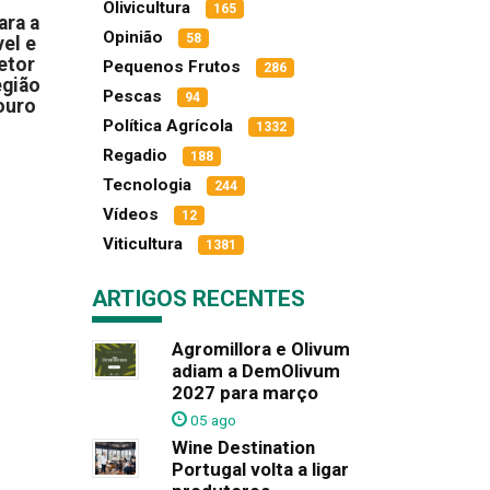
Olivicultura
165
ara a
Opinião
58
el e
etor
Pequenos Frutos
286
egião
Pescas
94
ouro
Política Agrícola
1332
Regadio
188
Tecnologia
244
Vídeos
12
Viticultura
1381
ARTIGOS RECENTES
Agromillora e Olivum
adiam a DemOlivum
2027 para março
05 ago
Wine Destination
Portugal volta a ligar