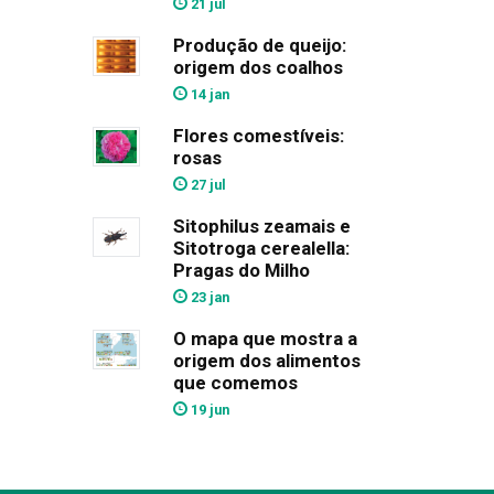
21 jul
Produção de queijo:
origem dos coalhos
14 jan
Flores comestíveis:
rosas
27 jul
Sitophilus zeamais e
Sitotroga cerealella:
Pragas do Milho
23 jan
O mapa que mostra a
origem dos alimentos
que comemos
19 jun