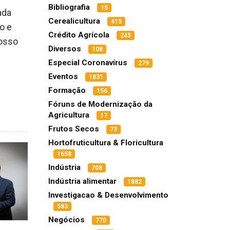
Bibliografia
15
ada
Cerealicultura
415
o e
Crédito Agrícola
245
nosso
Diversos
108
Especial Coronavírus
279
Eventos
1831
Formação
156
Fóruns de Modernização da
Agricultura
17
Frutos Secos
73
Hortofruticultura & Floricultura
1658
Indústria
708
Indústria alimentar
1882
Investigacao & Desenvolvimento
583
Negócios
770