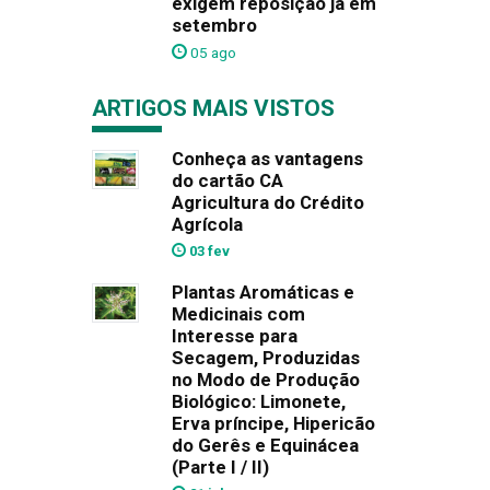
exigem reposição já em
setembro
05 ago
ARTIGOS MAIS VISTOS
Conheça as vantagens
do cartão CA
Agricultura do Crédito
Agrícola
03 fev
Plantas Aromáticas e
Medicinais com
Interesse para
Secagem, Produzidas
no Modo de Produção
Biológico: Limonete,
Erva príncipe, Hipericão
do Gerês e Equinácea
(Parte I / II)