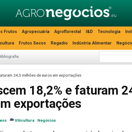
s Frutos
Agropecuária
Agroflorestal
I&D
Tecnologia
Ind
icultura
Frutos Secos
Regadio
Indústria Alimentar
Negóci
Bibliografia
aturam 24,5 milhões de euros em exportações
scem 18,2% e faturam 2
em exportações
ress
Viticultura
Negócios