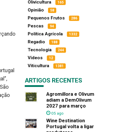
Olivicultura
165
Opinião
58
Pequenos Frutos
286
Pescas
94
orçando
Política Agrícola
1332
Regadio
188
Tecnologia
244
Vídeos
12
Viticultura
1381
rtugal
al”,
ARTIGOS RECENTES
 São
Agromillora e Olivum
ação
adiam a DemOlivum
2027 para março
05 ago
Wine Destination
Portugal volta a ligar