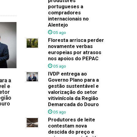
produtores
portugueses a
compradores
internacionais no
Alentejo
05 ago
Floresta arrisca perder
novamente verbas
europeias por atrasos
nos apoios do PEPAC
05 ago
IVDP entrega ao
Governo Plano para a
ara a
gestão sustentável e
el e
valorização do setor
etor
egião
vitivinícola da Região
ouro
Demarcada do Douro
05 ago
Produtores de leite
contestam nova
descida do preço e