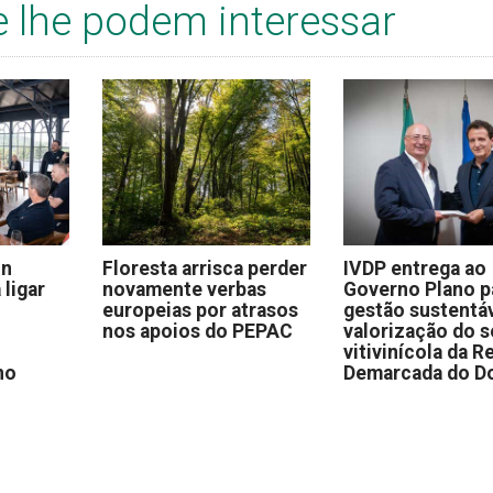
e lhe podem interessar
on
Floresta arrisca perder
IVDP entrega ao
 ligar
novamente verbas
Governo Plano p
europeias por atrasos
gestão sustentáv
nos apoios do PEPAC
valorização do s
vitivinícola da R
no
Demarcada do D