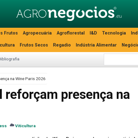
s Frutos
Agropecuária
Agroflorestal
I&D
Tecnologia
Ind
icultura
Frutos Secos
Regadio
Indústria Alimentar
Negóci
Bibliografia
sença na Wine Paris 2026
l reforçam presença na
ess
Viticultura