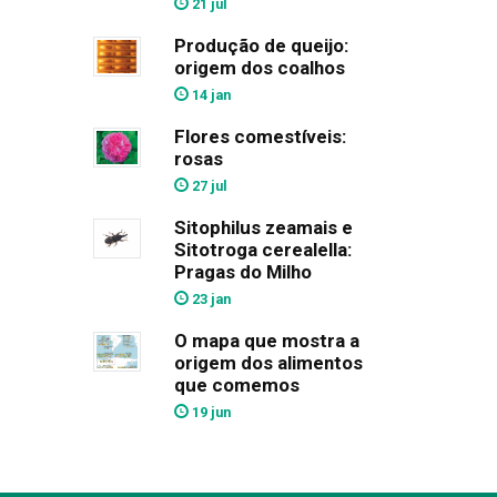
21 jul
Produção de queijo:
origem dos coalhos
14 jan
Flores comestíveis:
rosas
27 jul
Sitophilus zeamais e
Sitotroga cerealella:
Pragas do Milho
23 jan
O mapa que mostra a
origem dos alimentos
que comemos
19 jun