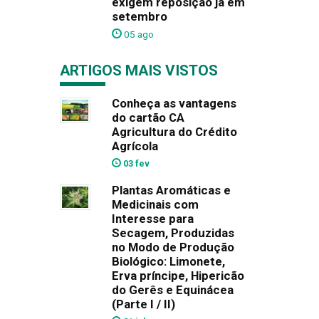
exigem reposição já em
setembro
05 ago
ARTIGOS MAIS VISTOS
Conheça as vantagens
do cartão CA
Agricultura do Crédito
Agrícola
03 fev
Plantas Aromáticas e
Medicinais com
Interesse para
Secagem, Produzidas
no Modo de Produção
Biológico: Limonete,
Erva príncipe, Hipericão
do Gerês e Equinácea
(Parte I / II)