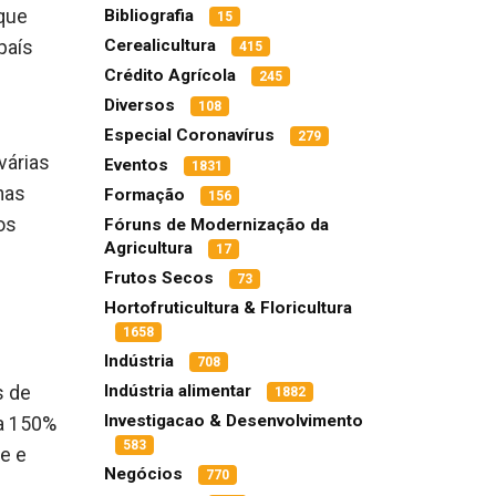
Bibliografia
 que
15
Cerealicultura
país
415
Crédito Agrícola
245
Diversos
108
Especial Coronavírus
279
várias
Eventos
1831
nas
Formação
156
os
Fóruns de Modernização da
Agricultura
17
Frutos Secos
73
Hortofruticultura & Floricultura
1658
Indústria
708
Indústria alimentar
s de
1882
Investigacao & Desenvolvimento
 a 150%
583
de e
Negócios
770