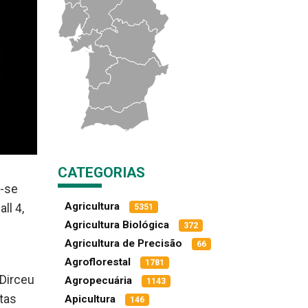
CATEGORIAS
a-se
Agricultura
ll 4,
5351
Agricultura Biológica
372
Agricultura de Precisão
66
Agroflorestal
1781
 Dirceu
Agropecuária
1143
tas
Apicultura
146