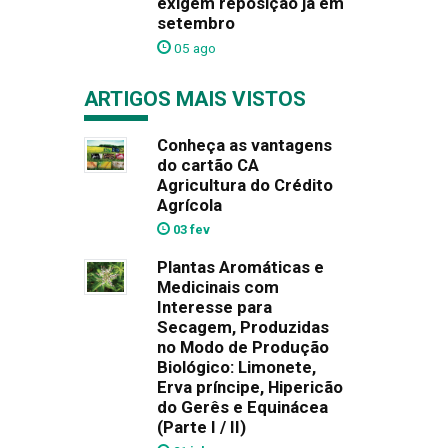
exigem reposição já em
setembro
05 ago
ARTIGOS MAIS VISTOS
Conheça as vantagens
do cartão CA
Agricultura do Crédito
Agrícola
03 fev
Plantas Aromáticas e
Medicinais com
Interesse para
Secagem, Produzidas
no Modo de Produção
Biológico: Limonete,
Erva príncipe, Hipericão
do Gerês e Equinácea
(Parte I / II)