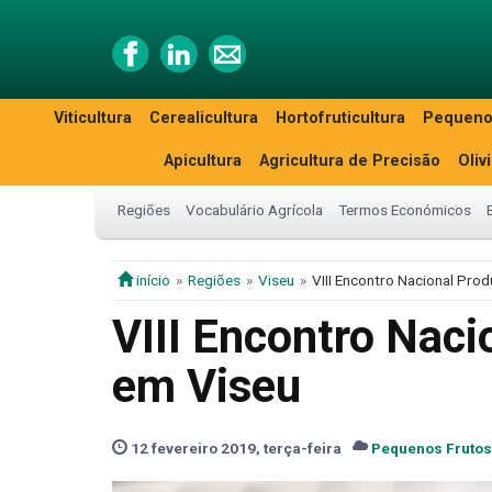
Viticultura
Cerealicultura
Hortofruticultura
Pequeno
Apicultura
Agricultura de Precisão
Oliv
Regiões
Vocabulário Agrícola
Termos Económicos
início
Regiões
Viseu
VIII Encontro Nacional Prod
VIII Encontro Naci
em Viseu
12 fevereiro 2019, terça-feira
Pequenos Frutos