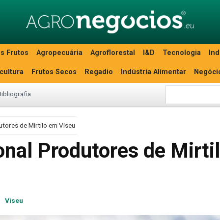
s Frutos
Agropecuária
Agroflorestal
I&D
Tecnologia
Ind
icultura
Frutos Secos
Regadio
Indústria Alimentar
Negóci
Bibliografia
utores de Mirtilo em Viseu
onal Produtores de Mirti
Viseu