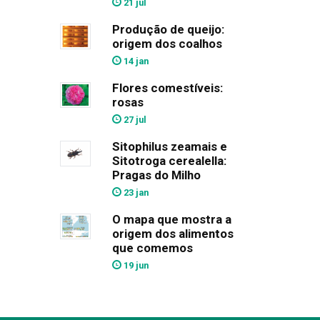
21 jul
Produção de queijo:
origem dos coalhos
14 jan
Flores comestíveis:
rosas
27 jul
Sitophilus zeamais e
Sitotroga cerealella:
Pragas do Milho
23 jan
O mapa que mostra a
origem dos alimentos
que comemos
19 jun