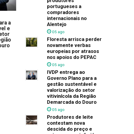
produtores
portugueses a
compradores
internacionais no
ara a
Alentejo
el e
05 ago
etor
Floresta arrisca perder
egião
novamente verbas
ouro
europeias por atrasos
nos apoios do PEPAC
05 ago
IVDP entrega ao
Governo Plano para a
gestão sustentável e
valorização do setor
vitivinícola da Região
Demarcada do Douro
05 ago
Produtores de leite
contestam nova
descida do preço e