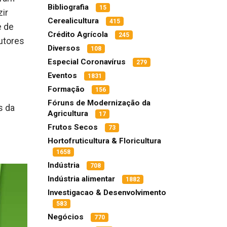
Bibliografia
15
ir
Cerealicultura
415
e de
Crédito Agrícola
245
utores
Diversos
108
Especial Coronavírus
279
Eventos
1831
Formação
156
Fóruns de Modernização da
s da
Agricultura
17
Frutos Secos
73
Hortofruticultura & Floricultura
1658
Indústria
708
Indústria alimentar
1882
Investigacao & Desenvolvimento
583
Negócios
770