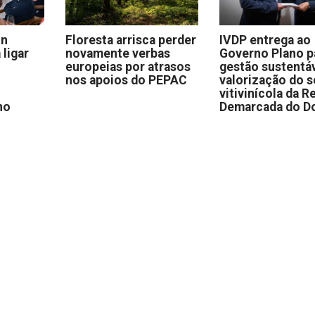
on
Floresta arrisca perder
IVDP entrega ao
 ligar
novamente verbas
Governo Plano p
europeias por atrasos
gestão sustentáv
nos apoios do PEPAC
valorização do s
vitivinícola da R
no
Demarcada do D