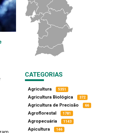
e
CATEGORIAS
e
Agricultura
5351
Agricultura Biológica
372
Agricultura de Precisão
66
Agroflorestal
1781
Agropecuária
1143
Apicultura
146
aram