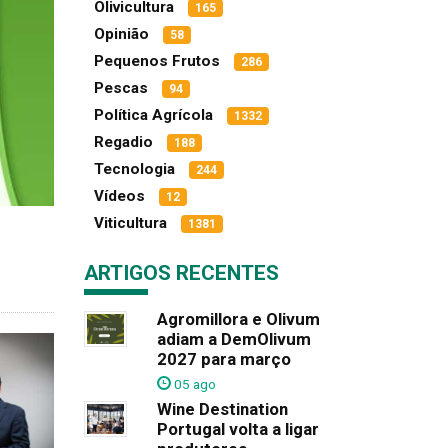
Olivicultura
165
Opinião
58
Pequenos Frutos
286
Pescas
94
Política Agrícola
1332
Regadio
188
Tecnologia
244
Vídeos
12
Viticultura
1381
ARTIGOS RECENTES
Agromillora e Olivum
adiam a DemOlivum
2027 para março
05 ago
Wine Destination
Portugal volta a ligar