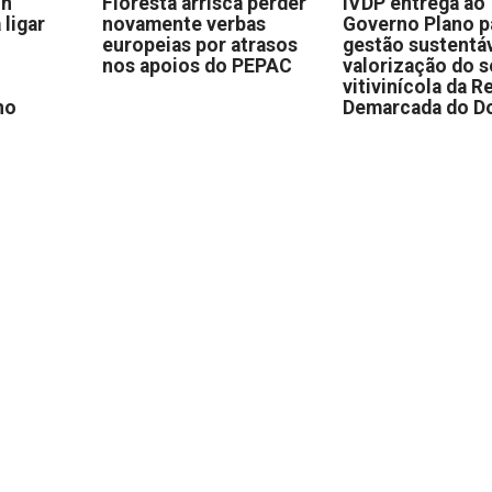
on
Floresta arrisca perder
IVDP entrega ao
 ligar
novamente verbas
Governo Plano p
europeias por atrasos
gestão sustentáv
nos apoios do PEPAC
valorização do s
vitivinícola da R
no
Demarcada do D