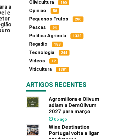
Olivicultura
165
ara a
Opinião
58
el e
etor
Pequenos Frutos
286
egião
Pescas
94
ouro
Política Agrícola
1332
Regadio
188
Tecnologia
244
Vídeos
12
Viticultura
1381
ARTIGOS RECENTES
Agromillora e Olivum
adiam a DemOlivum
2027 para março
05 ago
Wine Destination
Portugal volta a ligar