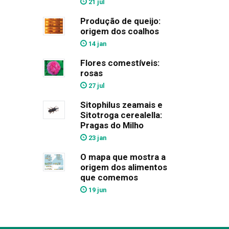
21 jul
Produção de queijo:
origem dos coalhos
14 jan
Flores comestíveis:
rosas
27 jul
Sitophilus zeamais e
Sitotroga cerealella:
Pragas do Milho
23 jan
O mapa que mostra a
origem dos alimentos
que comemos
19 jun