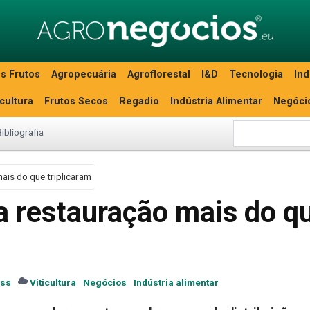
s Frutos
Agropecuária
Agroflorestal
I&D
Tecnologia
Ind
icultura
Frutos Secos
Regadio
Indústria Alimentar
Negóci
Bibliografia
ais do que triplicaram
a restauração mais do q
ess
Viticultura
Negócios
Indústria alimentar