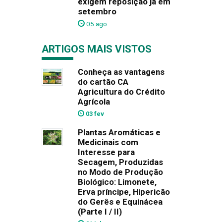
exigem reposição já em
setembro
05 ago
ARTIGOS MAIS VISTOS
Conheça as vantagens
do cartão CA
Agricultura do Crédito
Agrícola
03 fev
Plantas Aromáticas e
Medicinais com
Interesse para
Secagem, Produzidas
no Modo de Produção
Biológico: Limonete,
Erva príncipe, Hipericão
do Gerês e Equinácea
(Parte I / II)