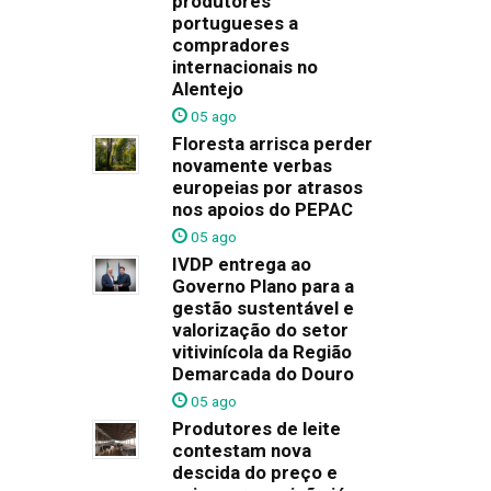
produtores
portugueses a
compradores
internacionais no
Alentejo
05 ago
Floresta arrisca perder
novamente verbas
europeias por atrasos
nos apoios do PEPAC
05 ago
IVDP entrega ao
Governo Plano para a
gestão sustentável e
valorização do setor
vitivinícola da Região
Demarcada do Douro
05 ago
Produtores de leite
contestam nova
descida do preço e