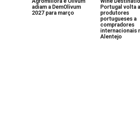
Agromillora e Olivum
Wine Destinati
adiam a DemOlivum
Portugal volta a
2027 para março
produtores
portugueses a
compradores
internacionais 
Alentejo