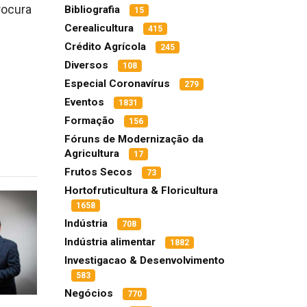
rocura
Bibliografia
15
Cerealicultura
415
Crédito Agrícola
245
Diversos
108
Especial Coronavírus
279
Eventos
1831
Formação
156
Fóruns de Modernização da
Agricultura
17
Frutos Secos
73
Hortofruticultura & Floricultura
1658
Indústria
708
Indústria alimentar
1882
Investigacao & Desenvolvimento
583
Negócios
770