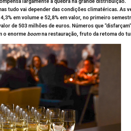
mpensa largamente a quebra na grande distribuição.
mas tudo vai depender das condições climatéricas.
As v
4,3% em volume e 52,8% em valor, no primeiro semestr
 valor de 503 milhões de euros. Números que "disfarçam"
ém o enorme
boom
na restauração, fruto da retoma do t