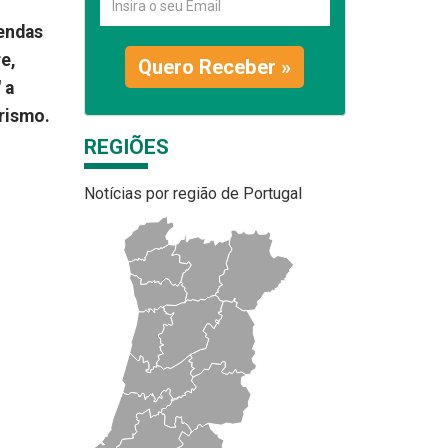
endas
e,
Quero Receber »
 a
urismo.
REGIÕES
Notícias por região de Portugal