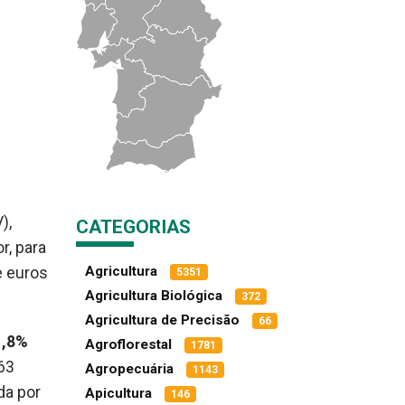
),
CATEGORIAS
r, para
Agricultura
e euros
5351
Agricultura Biológica
372
Agricultura de Precisão
66
1,8%
Agroflorestal
1781
263
Agropecuária
1143
da por
Apicultura
146