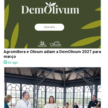
Agromillora e Olivum adiam a DemOlivum 2027 para
março
05 ago