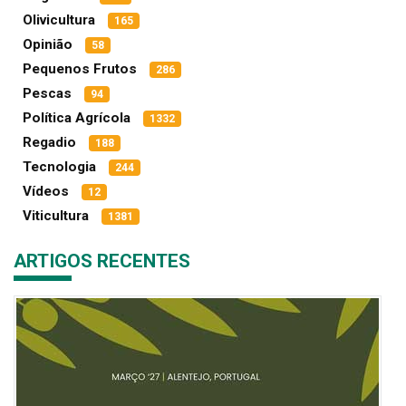
Olivicultura
165
Opinião
58
Pequenos Frutos
286
Pescas
94
Política Agrícola
1332
Regadio
188
Tecnologia
244
Vídeos
12
Viticultura
1381
ARTIGOS RECENTES