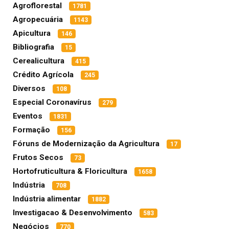
Agroflorestal
1781
Agropecuária
1143
Apicultura
146
Bibliografia
15
Cerealicultura
415
Crédito Agrícola
245
Diversos
108
Especial Coronavírus
279
Eventos
1831
Formação
156
Fóruns de Modernização da Agricultura
17
Frutos Secos
73
Hortofruticultura & Floricultura
1658
Indústria
708
Indústria alimentar
1882
Investigacao & Desenvolvimento
583
Negócios
770