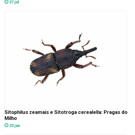
27 jul
Sitophilus zeamais e Sitotroga cerealella: Pragas do
Milho
23 jan