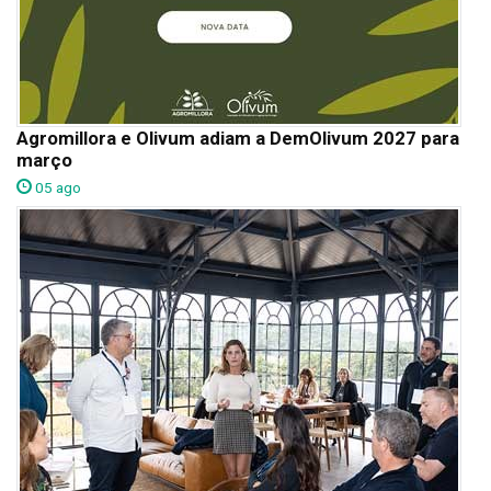
Agromillora e Olivum adiam a DemOlivum 2027 para
março
05 ago