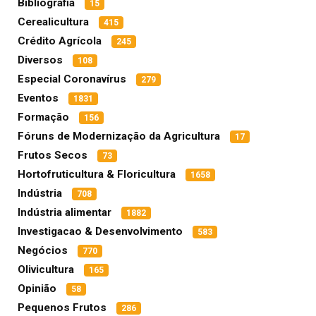
Bibliografia
15
Cerealicultura
415
Crédito Agrícola
245
Diversos
108
Especial Coronavírus
279
Eventos
1831
Formação
156
Fóruns de Modernização da Agricultura
17
Frutos Secos
73
Hortofruticultura & Floricultura
1658
Indústria
708
Indústria alimentar
1882
Investigacao & Desenvolvimento
583
Negócios
770
Olivicultura
165
Opinião
58
Pequenos Frutos
286