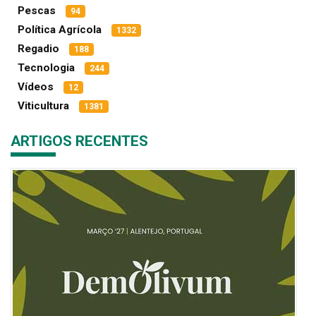
Pescas
94
Política Agrícola
1332
Regadio
188
Tecnologia
244
Vídeos
12
Viticultura
1381
ARTIGOS RECENTES