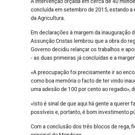
A intervenção orçada em cerca de 40 milhõ
concluída em setembro de 2015, estando a m
da Agricultura.
Em declarações à margem da inauguração do b
Assunção Cristas lembrou que a obra do re
Governo decidiu relançar os trabalhos e ap
- as duas primeiras já concluídas e a mar
«A preocupação foi precisamente ir ao enco
como boa memória o facto de ter vindo inau
uma adesão de 100 por cento ao regadio», d
«Isto é sinal de que aqui há gente a querer 
possíveis e, portanto, é bom investimento pú
Com a conclusão dos três blocos de rega, f