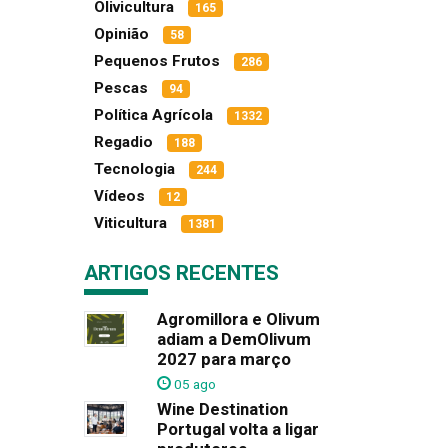
Olivicultura
165
Opinião
58
Pequenos Frutos
286
Pescas
94
Política Agrícola
1332
Regadio
188
Tecnologia
244
Vídeos
12
Viticultura
1381
ARTIGOS RECENTES
Agromillora e Olivum
adiam a DemOlivum
2027 para março
05 ago
Wine Destination
Portugal volta a ligar