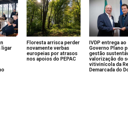
on
Floresta arrisca perder
IVDP entrega ao
 ligar
novamente verbas
Governo Plano p
europeias por atrasos
gestão sustentáv
nos apoios do PEPAC
valorização do s
vitivinícola da R
no
Demarcada do D