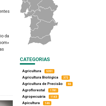
uentes
io da
 bom»
ras
CATEGORIAS
Agricultura
5351
Agricultura Biológica
372
Agricultura de Precisão
66
Agroflorestal
1781
Agropecuária
1143
Apicultura
146