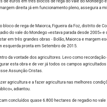
es de euros em três blocos de rega do vale do Mondego e
argem direita já em funcionamento pleno, assegura a mi
loco de rega de Maiorca, Figueira da Foz, distrito de Co
gadio do vale do Mondego «estava parada desde 2005» e 
ostar em três grandes obras - Bolão, Maiorca e margem e
gem esquerda pronta em Setembro de 2015.
ntro da vontade dos agricultores. Levo como recordação 
gurar esta obra e de ver já todos os campos agricultado
isse Assunção Cristas.
fazer agricultura e a fazer agricultura nas melhores condi
blico», adiantou.
icam concluídos quase 6.800 hectares de regadio no vale