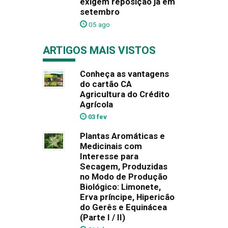
exigem reposição já em
setembro
05 ago
ARTIGOS MAIS VISTOS
Conheça as vantagens
do cartão CA
Agricultura do Crédito
Agrícola
03 fev
Plantas Aromáticas e
Medicinais com
Interesse para
Secagem, Produzidas
no Modo de Produção
Biológico: Limonete,
Erva príncipe, Hipericão
do Gerês e Equinácea
(Parte I / II)