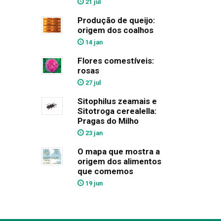
21 jul
Produção de queijo:
origem dos coalhos
14 jan
Flores comestíveis:
rosas
27 jul
Sitophilus zeamais e
Sitotroga cerealella:
Pragas do Milho
23 jan
O mapa que mostra a
origem dos alimentos
que comemos
19 jun