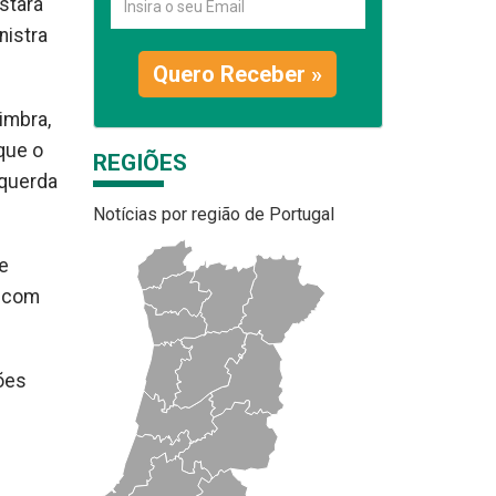
stará
nistra
Quero Receber »
imbra,
que o
REGIÕES
squerda
Notícias por região de Portugal
e
s com
ções