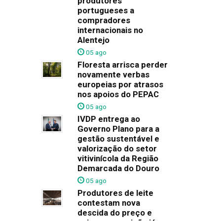
produtores
portugueses a
compradores
internacionais no
Alentejo
05 ago
Floresta arrisca perder
novamente verbas
europeias por atrasos
nos apoios do PEPAC
05 ago
IVDP entrega ao
Governo Plano para a
gestão sustentável e
valorização do setor
vitivinícola da Região
Demarcada do Douro
05 ago
Produtores de leite
contestam nova
descida do preço e