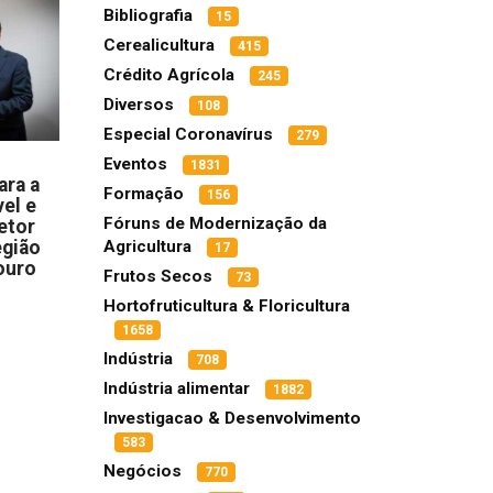
Bibliografia
15
Cerealicultura
415
Crédito Agrícola
245
Diversos
108
Especial Coronavírus
279
Eventos
1831
ara a
Formação
156
el e
Fóruns de Modernização da
etor
egião
Agricultura
17
ouro
Frutos Secos
73
Hortofruticultura & Floricultura
1658
Indústria
708
Indústria alimentar
1882
Investigacao & Desenvolvimento
583
Negócios
770