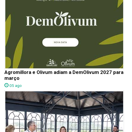
Agromillora e Olivum adiam a DemOlivum 2027 para
março
05 ago