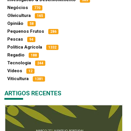
Negócios
770
Olivicultura
165
Opinião
58
Pequenos Frutos
286
Pescas
94
Política Agrícola
1332
Regadio
188
Tecnologia
244
Vídeos
12
Viticultura
1381
ARTIGOS RECENTES