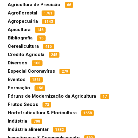
Agricultura de Precisão
66
Agroflorestal
1781
Agropecuária
1143
Apicultura
146
Bibliografia
15
Cerealicultura
415
Crédito Agrícola
245
Diversos
108
Especial Coronavírus
279
Eventos
1831
Formação
156
Fóruns de Modernização da Agricultura
17
Frutos Secos
73
Hortofruticultura & Floricultura
1658
Indústria
708
Indústria alimentar
1882
Investigacao & Desenvolvimento
583