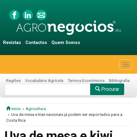
Revistas
Contactos
Quem Somos
Togg
navig
Regiões
Vocabulário Agrícola
Termos Económicos
Bibliografia
Procurar
início
Agricultura
Uva de mesa e kiwi nacionais já podem ser exportados para a
Costa Rica
Uva de mesa e kiwi