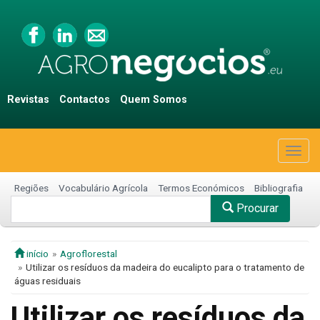
Revistas
Contactos
Quem Somos
Togg
navig
Regiões
Vocabulário Agrícola
Termos Económicos
Bibliografia
Procurar
início
Agroflorestal
Utilizar os resíduos da madeira do eucalipto para o tratamento de
águas residuais
Utilizar os resíduos da