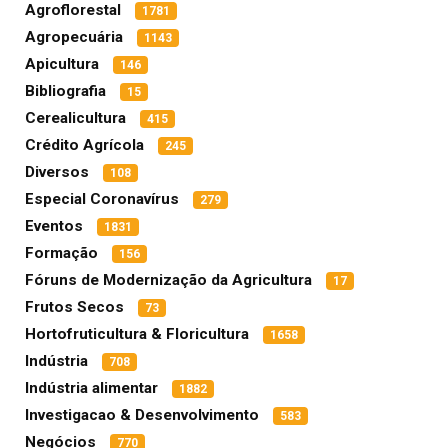
Agroflorestal
1781
Agropecuária
1143
Apicultura
146
Bibliografia
15
Cerealicultura
415
Crédito Agrícola
245
Diversos
108
Especial Coronavírus
279
Eventos
1831
Formação
156
Fóruns de Modernização da Agricultura
17
Frutos Secos
73
Hortofruticultura & Floricultura
1658
Indústria
708
Indústria alimentar
1882
Investigacao & Desenvolvimento
583
Negócios
770