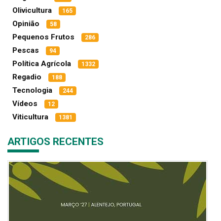
Olivicultura
165
Opinião
58
Pequenos Frutos
286
Pescas
94
Política Agrícola
1332
Regadio
188
Tecnologia
244
Vídeos
12
Viticultura
1381
ARTIGOS RECENTES