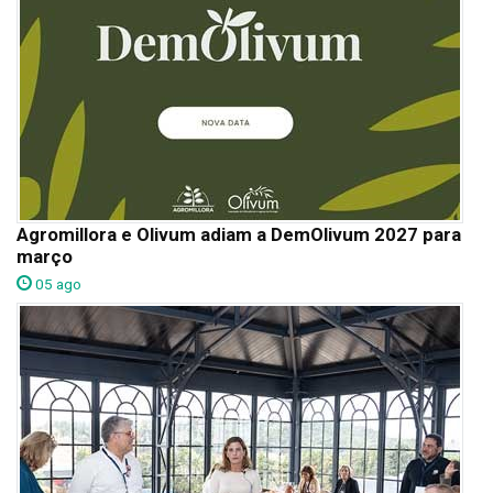
Agromillora e Olivum adiam a DemOlivum 2027 para
março
05 ago