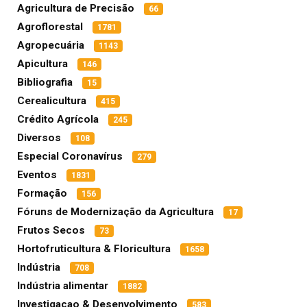
Agricultura de Precisão
66
Agroflorestal
1781
Agropecuária
1143
Apicultura
146
Bibliografia
15
Cerealicultura
415
Crédito Agrícola
245
Diversos
108
Especial Coronavírus
279
Eventos
1831
Formação
156
Fóruns de Modernização da Agricultura
17
Frutos Secos
73
Hortofruticultura & Floricultura
1658
Indústria
708
Indústria alimentar
1882
Investigacao & Desenvolvimento
583