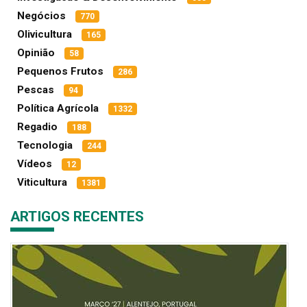
Negócios
770
Olivicultura
165
Opinião
58
Pequenos Frutos
286
Pescas
94
Política Agrícola
1332
Regadio
188
Tecnologia
244
Vídeos
12
Viticultura
1381
ARTIGOS RECENTES