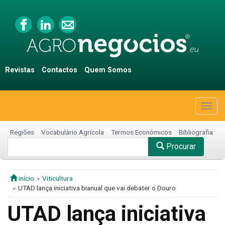
Revistas
Contactos
Quem Somos
Togg
navig
Regiões
Vocabulário Agrícola
Termos Económicos
Bibliografia
Procurar
início
Viticultura
UTAD lança iniciativa bianual que vai debater o Douro
UTAD lança iniciativa