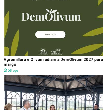
Agromillora e Olivum adiam a DemOlivum 2027 para
março
05 ago