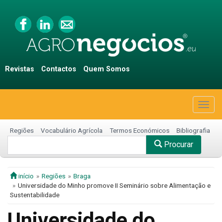
Revistas
Contactos
Quem Somos
Togg
navig
Regiões
Vocabulário Agrícola
Termos Económicos
Bibliografia
Procurar
início
Regiões
Braga
Universidade do Minho promove II Seminário sobre Alimentação e
Sustentabilidade
Universidade do