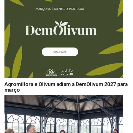
Agromillora e Olivum adiam a DemOlivum 2027 para
março