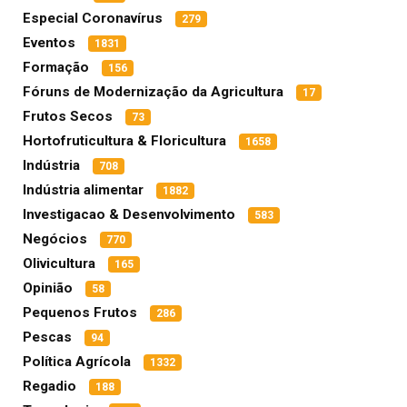
Especial Coronavírus
279
Eventos
1831
Formação
156
Fóruns de Modernização da Agricultura
17
Frutos Secos
73
Hortofruticultura & Floricultura
1658
Indústria
708
Indústria alimentar
1882
Investigacao & Desenvolvimento
583
Negócios
770
Olivicultura
165
Opinião
58
Pequenos Frutos
286
Pescas
94
Política Agrícola
1332
Regadio
188