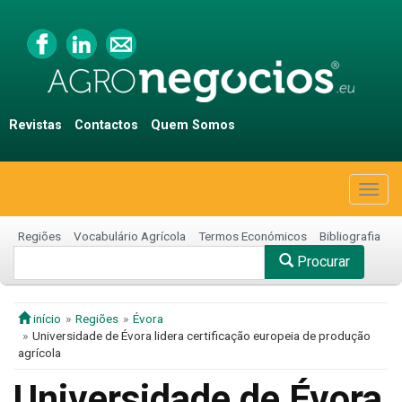
Revistas
Contactos
Quem Somos
Togg
navig
Regiões
Vocabulário Agrícola
Termos Económicos
Bibliografia
Procurar
início
Regiões
Évora
Universidade de Évora lidera certificação europeia de produção
agrícola
Universidade de Évora