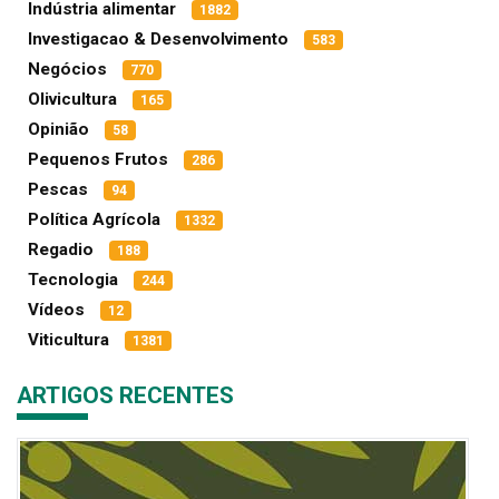
Indústria alimentar
1882
Investigacao & Desenvolvimento
583
Negócios
770
Olivicultura
165
Opinião
58
Pequenos Frutos
286
Pescas
94
Política Agrícola
1332
Regadio
188
Tecnologia
244
Vídeos
12
Viticultura
1381
ARTIGOS RECENTES