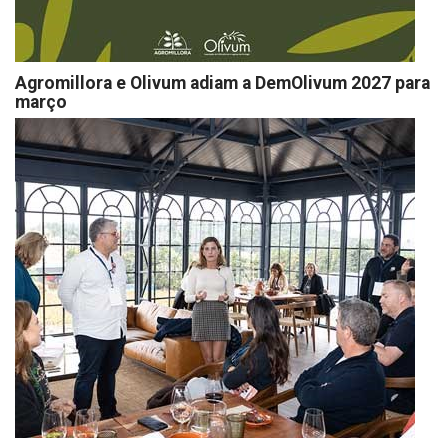
Agromillora e Olivum adiam a DemOlivum 2027 para
março