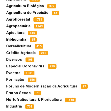
Agricultura Biológica
372
Agricultura de Precisão
66
Agroflorestal
1781
Agropecuária
1143
Apicultura
146
Bibliografia
15
Cerealicultura
415
Crédito Agrícola
245
Diversos
108
Especial Coronavírus
279
Eventos
1831
Formação
156
Fóruns de Modernização da Agricultura
17
Frutos Secos
73
Hortofruticultura & Floricultura
1658
Indústria
708