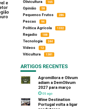
Olivicultura
165
el e
etor
Opinião
58
egião
Pequenos Frutos
286
ouro
Pescas
94
Política Agrícola
1332
Regadio
188
Tecnologia
244
Vídeos
12
Viticultura
1381
ARTIGOS RECENTES
Agromillora e Olivum
adiam a DemOlivum
2027 para março
05 ago
Wine Destination
Portugal volta a ligar