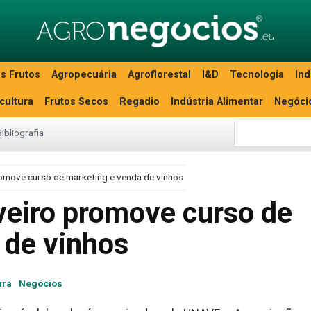
s Frutos
Agropecuária
Agroflorestal
I&D
Tecnologia
Ind
icultura
Frutos Secos
Regadio
Indústria Alimentar
Negóci
Bibliografia
omove curso de marketing e venda de vinhos
veiro promove curso de
 de vinhos
ura
Negócios