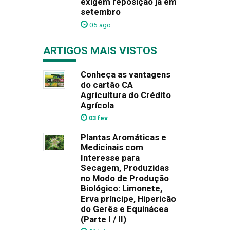
exigem reposição já em
setembro
05 ago
ARTIGOS MAIS VISTOS
Conheça as vantagens
do cartão CA
Agricultura do Crédito
Agrícola
03 fev
Plantas Aromáticas e
Medicinais com
Interesse para
Secagem, Produzidas
no Modo de Produção
Biológico: Limonete,
Erva príncipe, Hipericão
do Gerês e Equinácea
(Parte I / II)