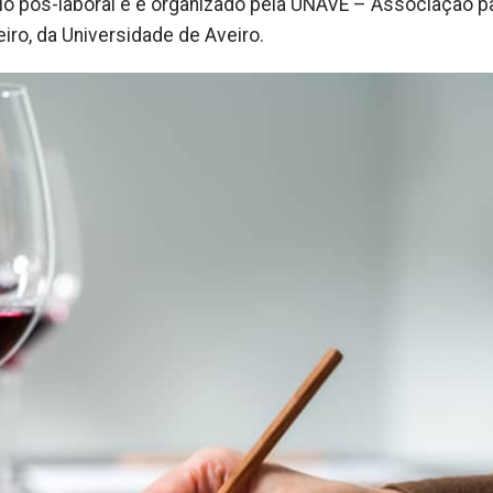
o pós-laboral e é organizado pela UNAVE – Associação p
iro, da Universidade de Aveiro.