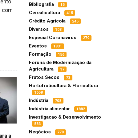
mento
Bibliografia
15
is com
Cerealicultura
415
Crédito Agrícola
245
Diversos
108
Especial Coronavírus
279
Eventos
1831
Formação
156
Fóruns de Modernização da
Agricultura
17
Frutos Secos
73
Hortofruticultura & Floricultura
1658
Indústria
708
Indústria alimentar
1882
Investigacao & Desenvolvimento
583
Negócios
770
ara a