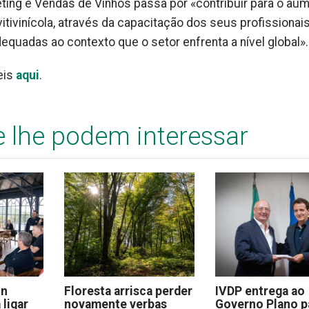
ting e Vendas de Vinhos passa por «contribuir para o au
tivinícola, através da capacitação dos seus profissiona
quadas ao contexto que o setor enfrenta a nível global».
eis
aqui
.
e lhe podem interessar
on
Floresta arrisca perder
IVDP entrega ao
 ligar
novamente verbas
Governo Plano p