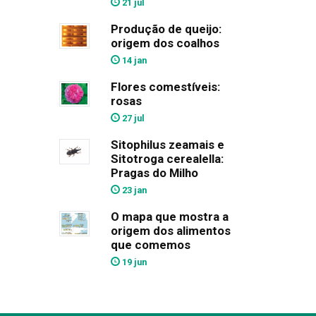
21 jul
Produção de queijo:
origem dos coalhos
14 jan
Flores comestíveis:
rosas
27 jul
Sitophilus zeamais e
Sitotroga cerealella:
Pragas do Milho
23 jan
O mapa que mostra a
origem dos alimentos
que comemos
19 jun