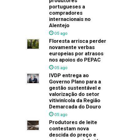
produtores
portugueses a
compradores
internacionais no
Alentejo
05 ago
Floresta arrisca perder
novamente verbas
europeias por atrasos
nos apoios do PEPAC
05 ago
IVDP entrega ao
Governo Plano para a
gestão sustentável e
valorização do setor
vitivinícola da Região
Demarcada do Douro
05 ago
Produtores de leite
contestam nova
descida do preço e