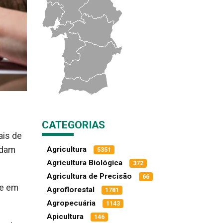
CATEGORIAS
ais de
Agricultura
rdam
5351
Agricultura Biológica
372
Agricultura de Precisão
66
se em
Agroflorestal
1781
Agropecuária
1143
Apicultura
146