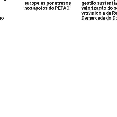
europeias por atrasos
gestão sustentáv
nos apoios do PEPAC
valorização do s
vitivinícola da R
no
Demarcada do D