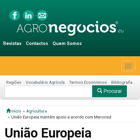
Revistas
Contactos
Quem Somos
Togg
navig
Regiões
Vocabulário Agrícola
Termos Económicos
Bibliografia
Procurar
início
Agricultura
União Europeia mantém apoio a acordo com Mercosul
União Europeia