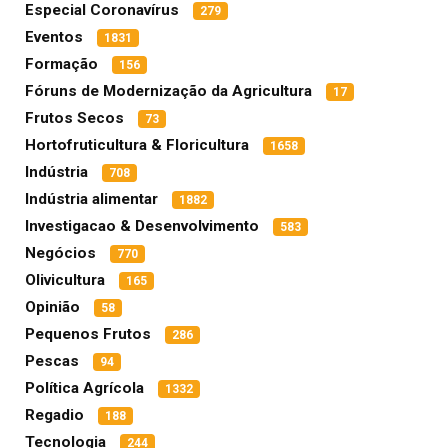
Especial Coronavírus
279
Eventos
1831
Formação
156
Fóruns de Modernização da Agricultura
17
Frutos Secos
73
Hortofruticultura & Floricultura
1658
Indústria
708
Indústria alimentar
1882
Investigacao & Desenvolvimento
583
Negócios
770
Olivicultura
165
Opinião
58
Pequenos Frutos
286
Pescas
94
Política Agrícola
1332
Regadio
188
Tecnologia
244