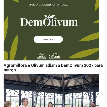
Agromillora e Olivum adiam a DemOlivum 2027 para
março