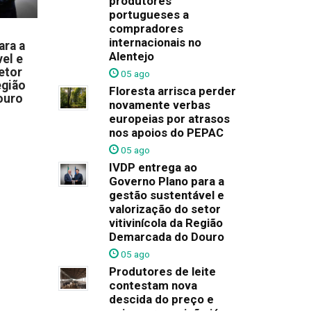
produtores
portugueses a
compradores
internacionais no
ara a
Alentejo
el e
etor
05 ago
egião
Floresta arrisca perder
ouro
novamente verbas
europeias por atrasos
nos apoios do PEPAC
05 ago
IVDP entrega ao
Governo Plano para a
gestão sustentável e
valorização do setor
vitivinícola da Região
Demarcada do Douro
05 ago
Produtores de leite
contestam nova
descida do preço e