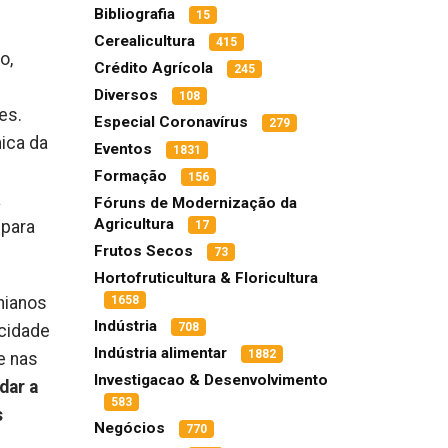
Bibliografia
15
Cerealicultura
415
o,
Crédito Agrícola
245
Diversos
108
es.
Especial Coronavírus
279
mica da
Eventos
1831
Formação
156
a
Fóruns de Modernização da
Agricultura
 para
17
Frutos Secos
73
Hortofruticultura & Floricultura
nianos
1658
Indústria
708
acidade
Indústria alimentar
1882
e nas
Investigacao & Desenvolvimento
dar a
583
s
Negócios
770