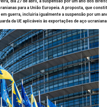
ira, dia 27 de abril, a suspensão por um ano dos direit
anianas para a União Europeia. A proposta, que consti
em guerra, incluiria igualmente a suspensão por um an
uarda da UE aplicáveis às exportações de aço ucranian