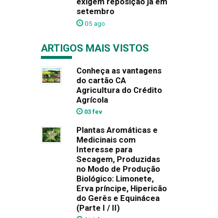
exigem reposição já em
setembro
05 ago
ARTIGOS MAIS VISTOS
Conheça as vantagens
do cartão CA
Agricultura do Crédito
Agrícola
03 fev
Plantas Aromáticas e
Medicinais com
Interesse para
Secagem, Produzidas
no Modo de Produção
Biológico: Limonete,
Erva príncipe, Hipericão
do Gerês e Equinácea
(Parte I / II)