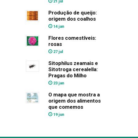
21 jul
Produção de queijo:
origem dos coalhos
14 jan
Flores comestíveis:
rosas
27 jul
Sitophilus zeamais e
Sitotroga cerealella:
Pragas do Milho
23 jan
O mapa que mostra a
origem dos alimentos
que comemos
19 jun