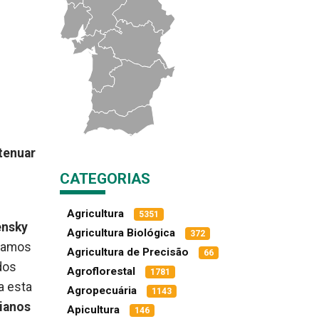
tenuar
CATEGORIAS
Agricultura
5351
ensky
Agricultura Biológica
372
stamos
Agricultura de Precisão
66
dos
Agroflorestal
1781
a esta
Agropecuária
1143
nianos
Apicultura
146