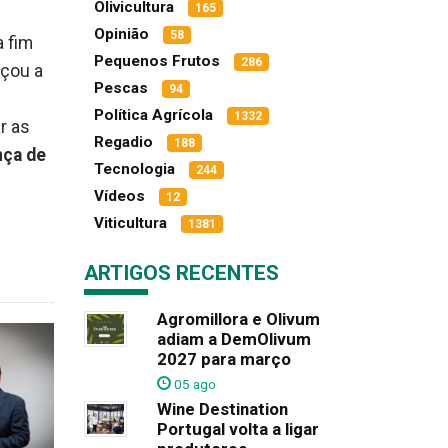
Olivicultura
165
Opinião
58
 a fim
Pequenos Frutos
286
eçou a
Pescas
94
Política Agrícola
1332
ar as
Regadio
188
nça de
Tecnologia
244
Vídeos
12
Viticultura
1381
ARTIGOS RECENTES
Agromillora e Olivum
adiam a DemOlivum
2027 para março
05 ago
Wine Destination
Portugal volta a ligar