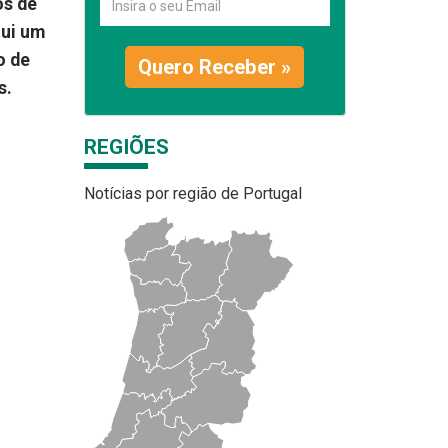
os de
tui um
o de
Quero Receber »
as.
REGIÕES
Notícias por região de Portugal