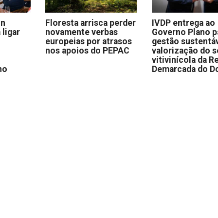
on
Floresta arrisca perder
IVDP entrega ao
 ligar
novamente verbas
Governo Plano p
europeias por atrasos
gestão sustentáv
nos apoios do PEPAC
valorização do s
vitivinícola da R
no
Demarcada do D