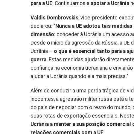
para a UE
. Continuamos a
apoiar a Ucrânia
n
Valdis Dombrovskis
, vice-presidente exec
declarou: "
Nunca a UE adotou tais medidas 
dimensão
: conceder à Ucrânia um acesso a
Desde o início da agressão da Rússia, a UE 
Ucrânia –
o que é essencial tanto para a a
guerra
. Estas medidas ajudarão diretament
confiança na economia ucraniana e enviarão 
ajudar a Ucrânia quando ela mais precisa."
Além de conduzir a uma perda trágica de v
inocentes, a agressão militar russa está a 
do país de negociar com o resto do mundo, 
suas rotas de exportação essenciais. Neste 
Ucrânia a manter a sua posição comercial 
relações comerciais com a UE
.