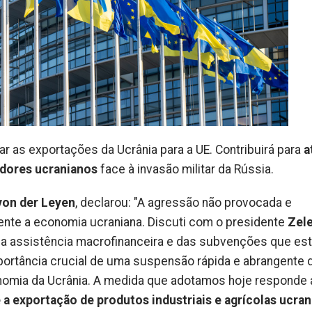
r as exportações da Ucrânia para a UE. Contribuirá para
a
adores ucranianos
face à invasão militar da Rússia.
von der Leyen
, declarou: "A agressão não provocada e
mente a economia ucraniana. Discuti com o presidente
Zel
 da assistência macrofinanceira e das subvenções que e
portância crucial de uma suspensão rápida e abrangente 
onomia da Ucrânia. A medida que adotamos hoje responde 
 a exportação de produtos industriais e agrícolas ucra