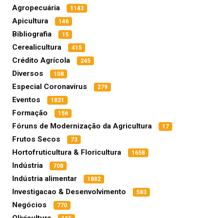
Agropecuária
1143
Apicultura
146
Bibliografia
15
Cerealicultura
415
Crédito Agrícola
245
Diversos
108
Especial Coronavírus
279
Eventos
1831
Formação
156
Fóruns de Modernização da Agricultura
17
Frutos Secos
73
Hortofruticultura & Floricultura
1658
Indústria
708
Indústria alimentar
1882
Investigacao & Desenvolvimento
583
Negócios
770