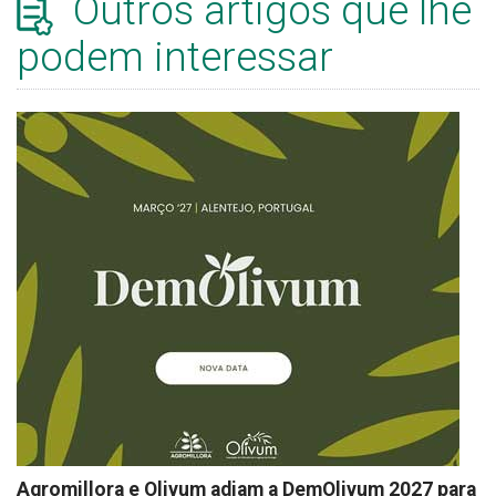
Outros artigos que lhe
podem interessar
Agromillora e Olivum adiam a DemOlivum 2027 para