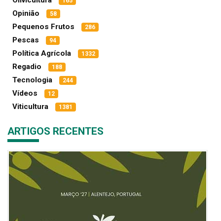
Olivicultura
165
Opinião
58
Pequenos Frutos
286
Pescas
94
Política Agrícola
1332
Regadio
188
Tecnologia
244
Vídeos
12
Viticultura
1381
ARTIGOS RECENTES