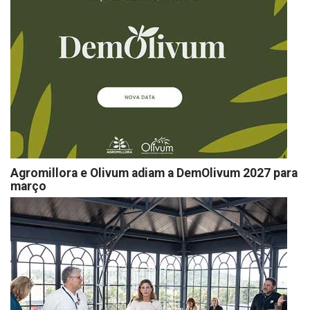
Agromillora e Olivum adiam a DemOlivum 2027 para
março