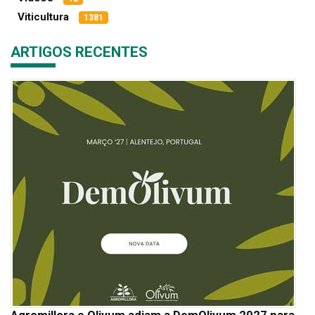
Viticultura
1381
ARTIGOS RECENTES
Agromillora e Olivum adiam a DemOlivum 2027 para