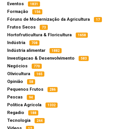
Eventos
1831
Formação
156
Fóruns de Modernização da Agricultura
17
Frutos Secos
73
Hortofruticultura & Floricultura
1658
Indústria
708
Indústria alimentar
1882
Investigacao & Desenvolvimento
583
Negócios
770
Olivicultura
165
Opinião
58
Pequenos Frutos
286
Pescas
94
Política Agrícola
1332
Regadio
188
Tecnologia
244
Vídeos
12