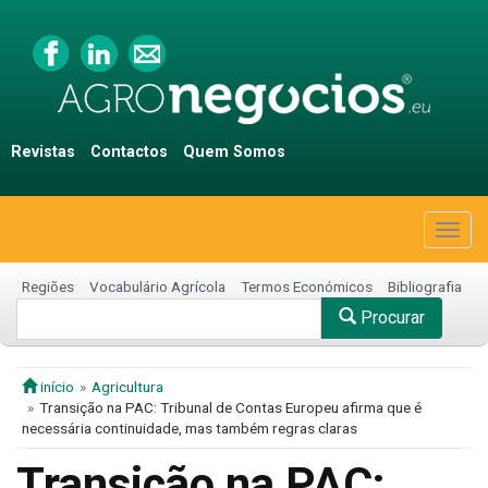
Revistas
Contactos
Quem Somos
Togg
navig
Regiões
Vocabulário Agrícola
Termos Económicos
Bibliografia
Procurar
início
Agricultura
Transição na PAC: Tribunal de Contas Europeu afirma que é
necessária continuidade, mas também regras claras
Transição na PAC: