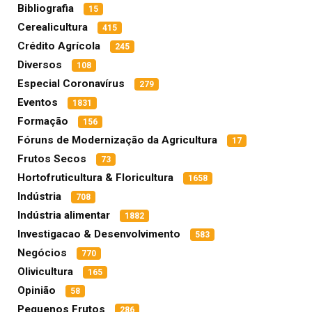
Bibliografia
15
Cerealicultura
415
Crédito Agrícola
245
Diversos
108
Especial Coronavírus
279
Eventos
1831
Formação
156
Fóruns de Modernização da Agricultura
17
Frutos Secos
73
Hortofruticultura & Floricultura
1658
Indústria
708
Indústria alimentar
1882
Investigacao & Desenvolvimento
583
Negócios
770
Olivicultura
165
Opinião
58
Pequenos Frutos
286