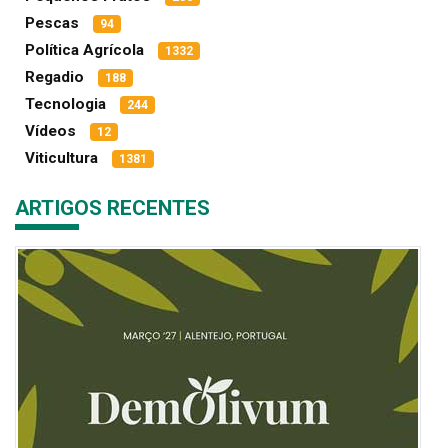
Pescas
94
Política Agrícola
1332
Regadio
188
Tecnologia
244
Vídeos
12
Viticultura
1381
ARTIGOS RECENTES