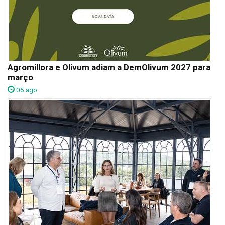
Agromillora e Olivum adiam a DemOlivum 2027 para
março
05 ago