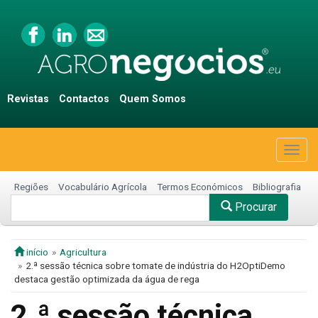
Revistas
Contactos
Quem Somos
Togg
navig
Regiões
Vocabulário Agrícola
Termos Económicos
Bibliografia
Procurar
início
Agricultura
2.ª sessão técnica sobre tomate de indústria do H2OptiDemo
destaca gestão optimizada da água de rega
2.ª sessão técnica