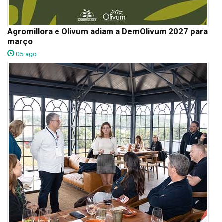
Agromillora e Olivum adiam a DemOlivum 2027 para
março
05 ago