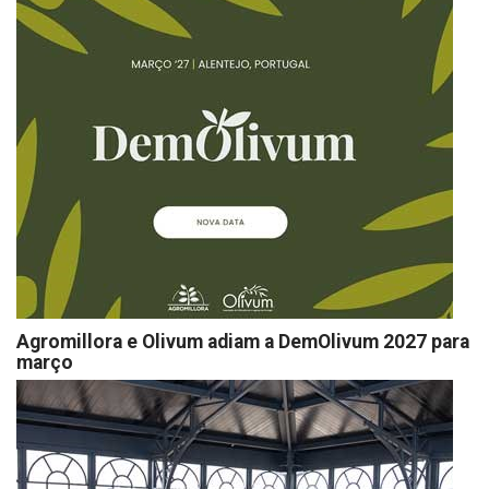
Agromillora e Olivum adiam a DemOlivum 2027 para
março