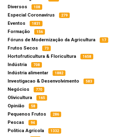
Diversos
108
Especial Coronavírus
279
Eventos
1831
Formação
156
Fóruns de Modernização da Agricultura
17
Frutos Secos
73
Hortofruticultura & Floricultura
1658
Indústria
708
Indústria alimentar
1882
Investigacao & Desenvolvimento
583
Negócios
770
Olivicultura
165
Opinião
58
Pequenos Frutos
286
Pescas
94
Política Agrícola
1332