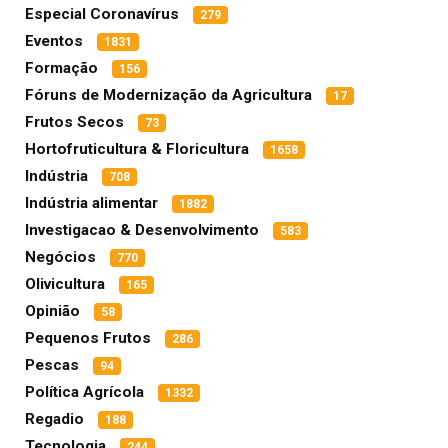
Especial Coronavírus
279
Eventos
1831
Formação
156
Fóruns de Modernização da Agricultura
17
Frutos Secos
73
Hortofruticultura & Floricultura
1658
Indústria
708
Indústria alimentar
1882
Investigacao & Desenvolvimento
583
Negócios
770
Olivicultura
165
Opinião
58
Pequenos Frutos
286
Pescas
94
Política Agrícola
1332
Regadio
188
Tecnologia
244