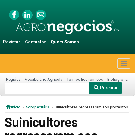
Revistas
Contactos
Quem Somos
Togg
navig
Regiões
Vocabulário Agrícola
Termos Económicos
Bibliografia
Procurar
início
Agropecuária
Suinicultores regressaram aos protestos
Suinicultores