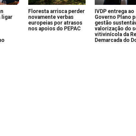
on
Floresta arrisca perder
IVDP entrega ao
 ligar
novamente verbas
Governo Plano p
europeias por atrasos
gestão sustentáv
nos apoios do PEPAC
valorização do s
vitivinícola da R
no
Demarcada do D