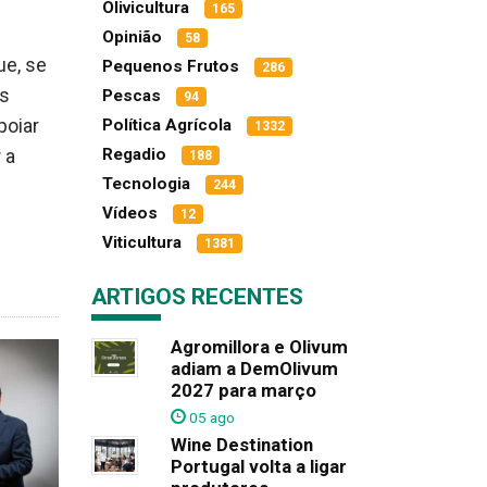
Olivicultura
165
Opinião
58
ue, se
Pequenos Frutos
286
os
Pescas
94
poiar
Política Agrícola
1332
Regadio
 a
188
Tecnologia
244
Vídeos
12
Viticultura
1381
ARTIGOS RECENTES
Agromillora e Olivum
adiam a DemOlivum
2027 para março
05 ago
Wine Destination
Portugal volta a ligar