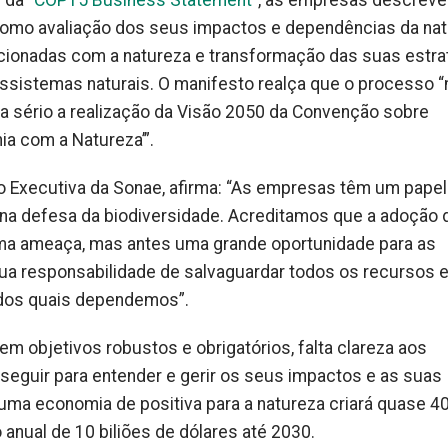
 da “
COP15 Business Statement
”, as empresas descrev
s como avaliação dos seus impactos e dependências da nat
acionadas com a natureza e transformação das suas estra
ossistemas naturais. O manifesto realça que o processo “
 a sério a realização da Visão 2050 da Convenção sobre
ia com a Natureza’”.
 Executiva da Sonae, afirma: “As empresas têm um papel
e na defesa da biodiversidade. Acreditamos que a adoção 
uma ameaça, mas antes uma grande oportunidade para as
a responsabilidade de salvaguardar todos os recursos 
 dos quais dependemos”.
em objetivos robustos e obrigatórios, falta clareza aos
eguir para entender e gerir os seus impactos e as suas
ma economia de positiva para a natureza criará quase 4
nual de 10 biliões de dólares até 2030.