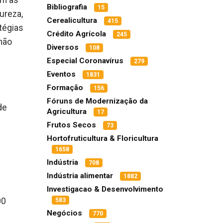
em as
Bibliografia
15
ureza,
Cerealicultura
415
tégias
Crédito Agrícola
245
não
Diversos
108
Especial Coronavírus
279
Eventos
1831
Formação
156
Fóruns de Modernização da
de
Agricultura
17
Frutos Secos
73
e
Hortofruticultura & Floricultura
1658
Indústria
708
Indústria alimentar
1882
Investigacao & Desenvolvimento
00
583
Negócios
770