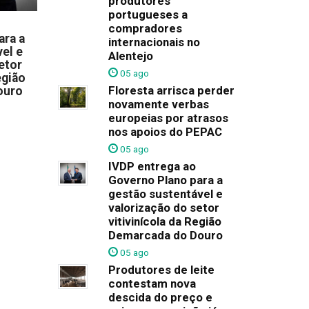
produtores
portugueses a
compradores
ara a
internacionais no
el e
Alentejo
etor
05 ago
egião
Floresta arrisca perder
ouro
novamente verbas
europeias por atrasos
nos apoios do PEPAC
05 ago
IVDP entrega ao
Governo Plano para a
gestão sustentável e
valorização do setor
vitivinícola da Região
Demarcada do Douro
05 ago
Produtores de leite
contestam nova
descida do preço e