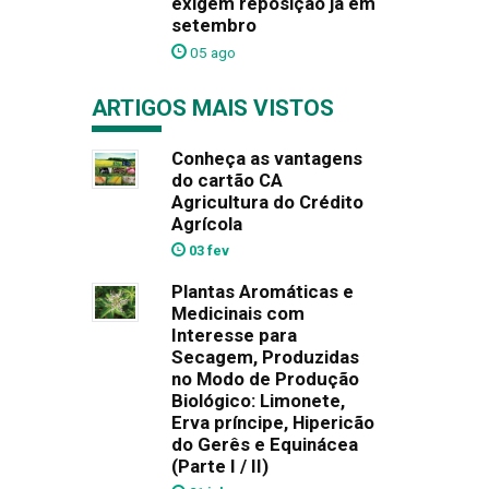
exigem reposição já em
setembro
05 ago
ARTIGOS MAIS VISTOS
Conheça as vantagens
do cartão CA
Agricultura do Crédito
Agrícola
03 fev
Plantas Aromáticas e
Medicinais com
Interesse para
Secagem, Produzidas
no Modo de Produção
Biológico: Limonete,
Erva príncipe, Hipericão
do Gerês e Equinácea
(Parte I / II)