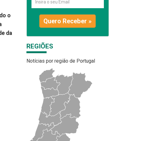
odo o
Quero Receber »
a
de da
REGIÕES
Notícias por região de Portugal