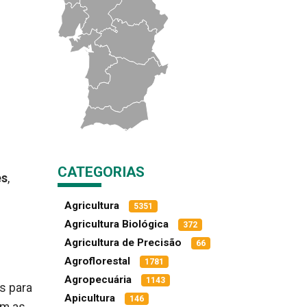
CATEGORIAS
es
,
Agricultura
5351
Agricultura Biológica
372
Agricultura de Precisão
66
Agroflorestal
1781
e
Agropecuária
1143
s para
Apicultura
146