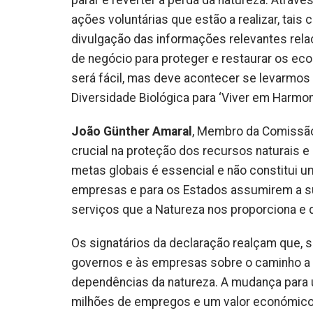
parar e reverter a perda da natureza. Através
ações voluntárias que estão a realizar, tai
divulgação das informações relevantes rel
de negócio para proteger e restaurar os ec
será fácil, mas deve acontecer se levarmos
Diversidade Biológica para ‘Viver em Harmon
João Günther Amaral
, Membro da Comissão
crucial na proteção dos recursos naturais 
metas globais é essencial e não constitui 
empresas e para os Estados assumirem a su
serviços que a Natureza nos proporciona e
Os signatários da declaração realçam que, s
governos e às empresas sobre o caminho a s
dependências da natureza. A mudança para u
milhões de empregos e um valor económico a