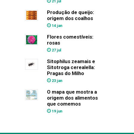
21 jul
Produção de queijo:
origem dos coalhos
14 jan
Flores comestíveis:
rosas
27 jul
Sitophilus zeamais e
Sitotroga cerealella:
Pragas do Milho
23 jan
O mapa que mostra a
origem dos alimentos
que comemos
19 jun