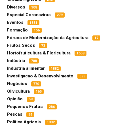
Diversos
108
Especial Coronavírus
279
Eventos
1831
Formação
156
Fóruns de Modernização da Agricultura
17
Frutos Secos
73
Hortofruticultura & Floricultura
1658
Indústria
708
Indústria alimentar
1882
Investigacao & Desenvolvimento
583
Negócios
770
Olivicultura
165
Opinião
58
Pequenos Frutos
286
Pescas
94
Política Agrícola
1332