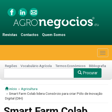
Revistas
Contactos
Quem Somos
Togg
navig
Regiões
Vocabulário Agrícola
Termos Económicos
Bibliografia
Procurar
início
Agricultura
Smart Farm Colab lidera Consórcio para criar Pólo de Inovação
Digital (DIH)
Smart Farm Colab