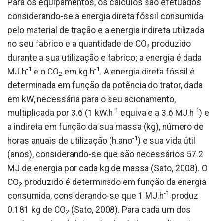
Para os equipamentos, os cálculos são efetuados
considerando-se a energia direta fóssil consumida
pelo material de tração e a energia indireta utilizada
no seu fabrico e a quantidade de CO
produzido
2
durante a sua utilização e fabrico; a energia é dada
-1
-1
MJ.h
e o CO
em kg.h
. A energia direta fóssil é
2
determinada em função da potência do trator, dada
em kW, necessária para o seu acionamento,
-1
-1
multiplicada por 3.6 (1 kW.h
equivale a 3.6 MJ.h
) e
a indireta em função da sua massa (kg), número de
-1
horas anuais de utilização (h.ano
) e sua vida útil
(anos), considerando-se que são necessários 57.2
MJ de energia por cada kg de massa (Sato, 2008). O
CO
produzido é determinado em função da energia
2
-1
consumida, considerando-se que 1 MJ.h
produz
0.181 kg de CO
(Sato, 2008). Para cada um dos
2