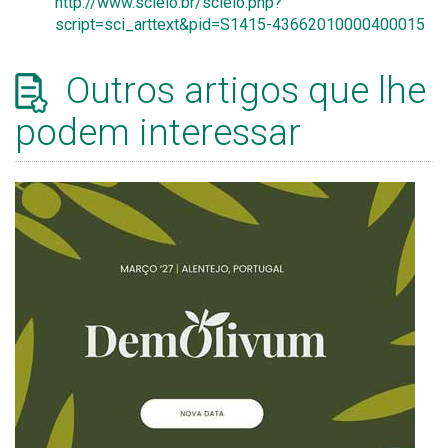
http://www.scielo.br/scielo.php?
script=sci_arttext&pid=S1415-43662010000400015
Outros artigos que lhe
podem interessar