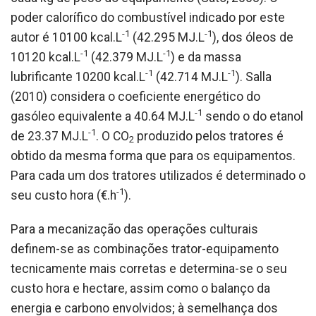
poder calorífico do combustível indicado por este
-1
-1
autor é 10100 kcal.L
(42.295 MJ.L
), dos óleos de
-1
-1
10120 kcal.L
(42.379 MJ.L
) e da massa
-1
-1
lubrificante 10200 kcal.L
(42.714 MJ.L
). Salla
(2010) considera o coeficiente energético do
-1
gasóleo equivalente a 40.64 MJ.L
sendo o do etanol
-1
de 23.37 MJ.L
. O CO
produzido pelos tratores é
2
obtido da mesma forma que para os equipamentos.
Para cada um dos tratores utilizados é determinado o
-1
seu custo hora (€.h
).
Para a mecanização das operações culturais
definem-se as combinações trator-equipamento
tecnicamente mais corretas e determina-se o seu
custo hora e hectare, assim como o balanço da
energia e carbono envolvidos; à semelhança dos