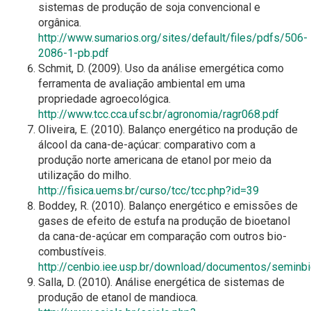
sistemas de produção de soja convencional e
orgânica.
http://www.sumarios.org/sites/default/files/pdfs/506-
2086-1-pb.pdf
Schmit, D. (2009). Uso da análise emergética como
ferramenta de avaliação ambiental em uma
propriedade agroecológica.
http://www.tcc.cca.ufsc.br/agronomia/ragr068.pdf
Oliveira, E. (2010). Balanço energético na produção de
álcool da cana-de-açúcar: comparativo com a
produção norte americana de etanol por meio da
utilização do milho.
http://fisica.uems.br/curso/tcc/tcc.php?id=39
Boddey, R. (2010). Balanço energético e emissões de
gases de efeito de estufa na produção de bioetanol
da cana-de-açúcar em comparação com outros bio-
combustíveis.
http://cenbio.iee.usp.br/download/documentos/seminb
Salla, D. (2010). Análise energética de sistemas de
produção de etanol de mandioca.