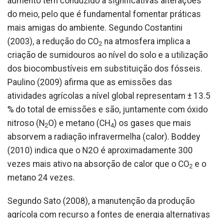
aumento tem conduzido a significativas alterações
do meio, pelo que é fundamental fomentar práticas
mais amigas do ambiente. Segundo Costantini
(2003), a redução do CO
na atmosfera implica a
2
criação de sumidouros ao nível do solo e a utilização
dos biocombustíveis em substituição dos fósseis.
Paulino (2009) afirma que as emissões das
atividades agrícolas a nível global representam ± 13.5
% do total de emissões e são, juntamente com óxido
nitroso (N
O) e metano (CH
) os gases que mais
2
4
absorvem a radiação infravermelha (calor). Boddey
(2010) indica que o N2O é aproximadamente 300
vezes mais ativo na absorção de calor que o CO
e o
2
metano 24 vezes.
Segundo Sato (2008), a manutenção da produção
agrícola com recurso a fontes de energia alternativas