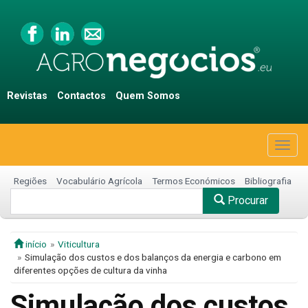
Revistas
Contactos
Quem Somos
Togg
navig
Regiões
Vocabulário Agrícola
Termos Económicos
Bibliografia
Procurar
início
Viticultura
Simulação dos custos e dos balanços da energia e carbono em
diferentes opções de cultura da vinha
Simulação dos custos