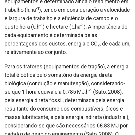
equipamentos é determinado ainda o rendimento em
-1
trabalho (h.ha
), tendo em consideração a velocidade
e largura de trabalho e a eficiência de campo e o
-1
-1
custo hora (€.h
) e hectare (€.ha
). A importância de
cada equipamento é determinada pelas
percentagens dos custos, energia e CO
, de cada um,
2
relativamente ao conjunto.
Para os tratores (equipamentos de tração), a energia
total é obtida pelo somatório da energia direta
biológica (condução e manutenção), considerando-
-1
se que 1 hora equivale a 0.785 MJ.h
(Sato, 2008),
pela energia direta fóssil, determinada pela energia
resultante do consumo dos combustíveis, óleos e
massa lubrificante, e pela energia indireta (industrial),
considerando-se que são necessários 68.83 MJ por
cada kg de peso do equipamento (Sato, 2008). O