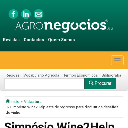
Revistas
Contactos
Quem Somos
Togg
navig
Regiões
Vocabulário Agrícola
Termos Económicos
Bibliografia
Procurar
início
Viticultura
Simpósio Wine2Help está de regresso para discutir os desafios
do vinho
Simpósio Wine2Help