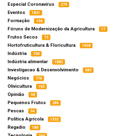
Especial Coronavírus
279
Eventos
1831
Formação
156
Fóruns de Modernização da Agricultura
17
Frutos Secos
73
Hortofruticultura & Floricultura
1658
Indústria
708
Indústria alimentar
1882
Investigacao & Desenvolvimento
583
Negócios
770
Olivicultura
165
Opinião
58
Pequenos Frutos
286
Pescas
94
Política Agrícola
1332
Regadio
188
Tecnologia
244