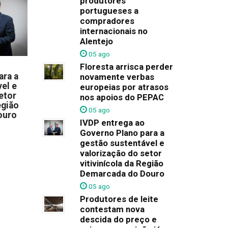
produtores
portugueses a
compradores
internacionais no
Alentejo
05 ago
Floresta arrisca perder
ara a
novamente verbas
el e
europeias por atrasos
etor
nos apoios do PEPAC
egião
05 ago
ouro
IVDP entrega ao
Governo Plano para a
gestão sustentável e
valorização do setor
vitivinícola da Região
Demarcada do Douro
05 ago
Produtores de leite
contestam nova
descida do preço e