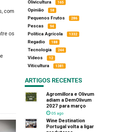
Olivicultura
165
Opinião
s, com
58
Pequenos Frutos
286
Pescas
94
ntre os
Política Agrícola
1332
Regadio
188
Tecnologia
244
ue
Vídeos
12
Viticultura
1381
ARTIGOS RECENTES
Agromillora e Olivum
adiam a DemOlivum
2027 para março
05 ago
Wine Destination
Portugal volta a ligar