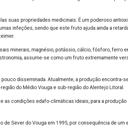
pelas suas propriedades medicinais. É um poderoso antiox
mas infeções, sendo que este fruto ajuda ainda a retarda
zeimer.
 sais minerais, magnésio, potássio, cálcio, fósforo, ferro e
tronomia, assume-se como um fruto extremamente versá
da pouco disseminada. Atualmente, a produção encontra-s
b-região do Médio Vouga e sub-região do Alentejo Litoral.
 as condições edafo-climáticas ideais, para a produção
elho de Sever do Vouga em 1995, por consequência de um 