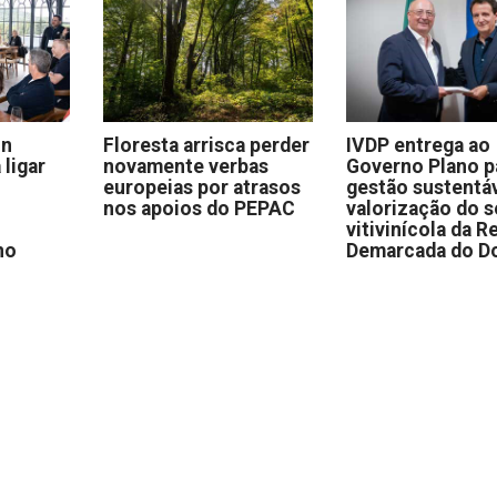
on
Floresta arrisca perder
IVDP entrega ao
 ligar
novamente verbas
Governo Plano p
europeias por atrasos
gestão sustentáv
nos apoios do PEPAC
valorização do s
vitivinícola da R
no
Demarcada do D