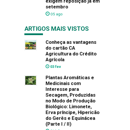
exigem reposição já em
setembro
05 ago
ARTIGOS MAIS VISTOS
Conheça as vantagens
do cartão CA
Agricultura do Crédito
Agrícola
03 fev
Plantas Aromáticas e
Medicinais com
Interesse para
Secagem, Produzidas
no Modo de Produção
Biológico: Limonete,
Erva príncipe, Hipericão
do Gerês e Equinácea
(Parte I / II)