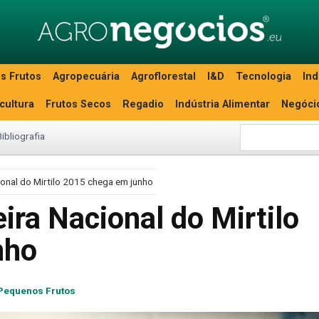
s Frutos
Agropecuária
Agroflorestal
I&D
Tecnologia
Ind
icultura
Frutos Secos
Regadio
Indústria Alimentar
Negóci
Bibliografia
ional do Mirtilo 2015 chega em junho
ira Nacional do Mirtilo
nho
Pequenos Frutos