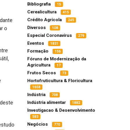
Bibliografia
15
Cerealicultura
415
Crédito Agrícola
idante
245
Diversos
r o
108
Especial Coronavírus
279
Eventos
1831
ntre
Formação
156
til,
Fóruns de Modernização da
Agricultura
17
Frutos Secos
73
e
Hortofruticultura & Floricultura
1658
Indústria
708
 deste
Indústria alimentar
1882
Investigacao & Desenvolvimento
583
Negócios
estudo
770