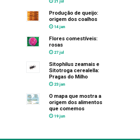
21 jul
Produção de queijo:
origem dos coalhos
14 jan
Flores comestíveis:
rosas
27 jul
Sitophilus zeamais e
Sitotroga cerealella:
Pragas do Milho
23 jan
O mapa que mostra a
origem dos alimentos
que comemos
19 jun