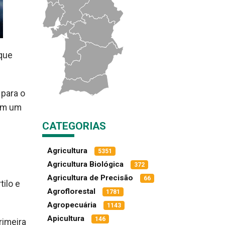
 que
 para o
ém um
CATEGORIAS
Agricultura
5351
Agricultura Biológica
372
Agricultura de Precisão
66
tilo e
Agroflorestal
1781
Agropecuária
1143
Apicultura
146
rimeira