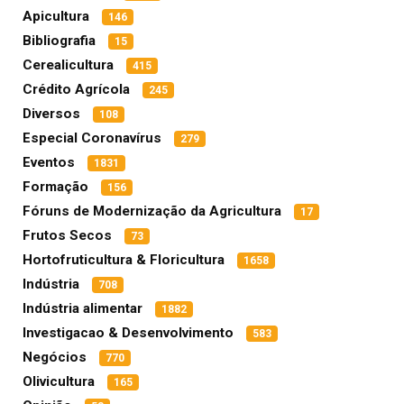
Apicultura
146
Bibliografia
15
Cerealicultura
415
Crédito Agrícola
245
Diversos
108
Especial Coronavírus
279
Eventos
1831
Formação
156
Fóruns de Modernização da Agricultura
17
Frutos Secos
73
Hortofruticultura & Floricultura
1658
Indústria
708
Indústria alimentar
1882
Investigacao & Desenvolvimento
583
Negócios
770
Olivicultura
165