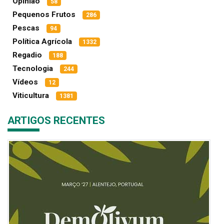
Opinião
58
Pequenos Frutos
286
Pescas
94
Política Agrícola
1332
Regadio
188
Tecnologia
244
Vídeos
12
Viticultura
1381
ARTIGOS RECENTES