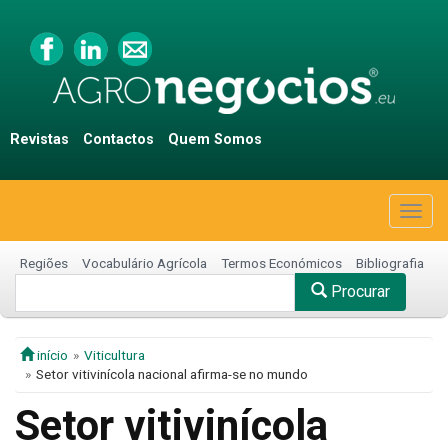
Revistas
Contactos
Quem Somos
Togg
navig
Regiões
Vocabulário Agrícola
Termos Económicos
Bibliografia
Procurar
início
Viticultura
Setor vitivinícola nacional afirma-se no mundo
Setor vitivinícola