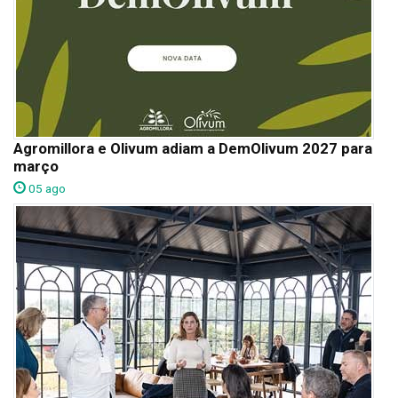
Agromillora e Olivum adiam a DemOlivum 2027 para
março
05 ago