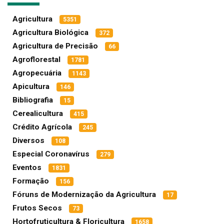
Agricultura
5351
Agricultura Biológica
372
Agricultura de Precisão
66
Agroflorestal
1781
Agropecuária
1143
Apicultura
146
Bibliografia
15
Cerealicultura
415
Crédito Agrícola
245
Diversos
108
Especial Coronavírus
279
Eventos
1831
Formação
156
Fóruns de Modernização da Agricultura
17
Frutos Secos
73
Hortofruticultura & Floricultura
1658