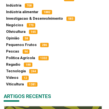
Indústria
708
Indústria alimentar
1882
Investigacao & Desenvolvimento
583
Negócios
770
Olivicultura
165
Opinião
58
Pequenos Frutos
286
Pescas
94
Política Agrícola
1332
Regadio
188
Tecnologia
244
Vídeos
12
Viticultura
1381
ARTIGOS RECENTES