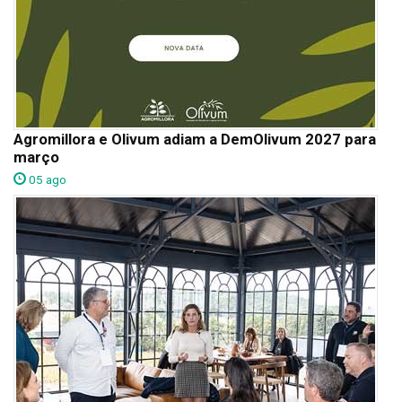
Agromillora e Olivum adiam a DemOlivum 2027 para
março
05 ago