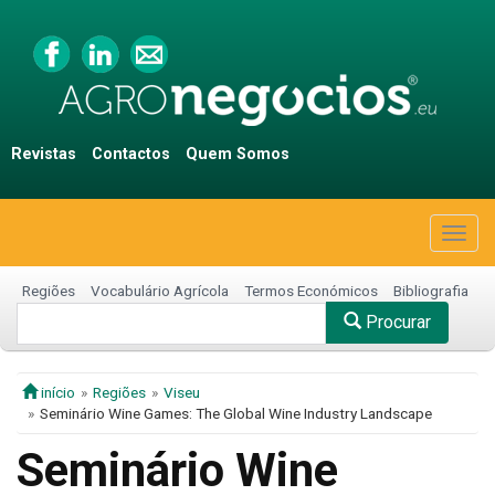
Revistas
Contactos
Quem Somos
Togg
navig
Regiões
Vocabulário Agrícola
Termos Económicos
Bibliografia
Procurar
início
Regiões
Viseu
Seminário Wine Games: The Global Wine Industry Landscape
Seminário Wine