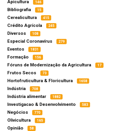
Apicultura
146
Bibliografia
15
Cerealicultura
415
Crédito Agrícola
245
Diversos
108
Especial Coronavírus
279
Eventos
1831
Formação
156
Fóruns de Modernização da Agricultura
17
Frutos Secos
73
Hortofruticultura & Floricultura
1658
Indústria
708
Indústria alimentar
1882
Investigacao & Desenvolvimento
583
Negócios
770
Olivicultura
165
Opinião
58