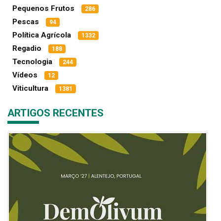
Pequenos Frutos
286
Pescas
94
Política Agrícola
1332
Regadio
188
Tecnologia
244
Vídeos
12
Viticultura
1381
ARTIGOS RECENTES