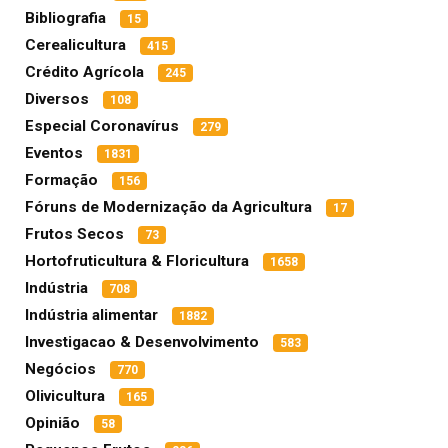
Bibliografia
15
Cerealicultura
415
Crédito Agrícola
245
Diversos
108
Especial Coronavírus
279
Eventos
1831
Formação
156
Fóruns de Modernização da Agricultura
17
Frutos Secos
73
Hortofruticultura & Floricultura
1658
Indústria
708
Indústria alimentar
1882
Investigacao & Desenvolvimento
583
Negócios
770
Olivicultura
165
Opinião
58