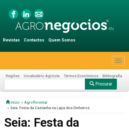
Revistas
Contactos
Quem Somos
Togg
navig
Regiões
Vocabulário Agrícola
Termos Económicos
Bibliografia
Procurar
início
Agroflorestal
Seia: Festa da Castanha na Lapa dos Dinheiros
Seia: Festa da