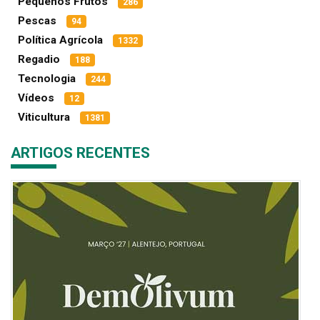
Pequenos Frutos
286
Pescas
94
Política Agrícola
1332
Regadio
188
Tecnologia
244
Vídeos
12
Viticultura
1381
ARTIGOS RECENTES