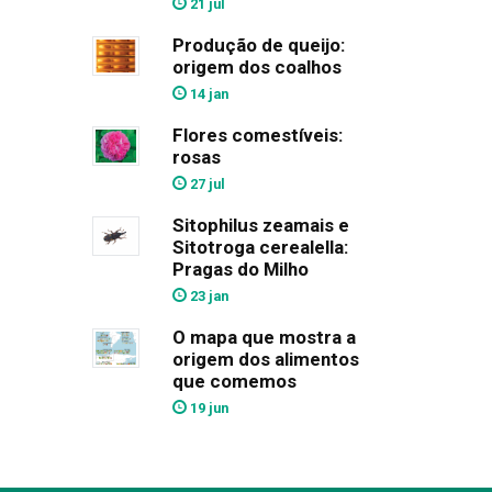
21 jul
Produção de queijo:
origem dos coalhos
14 jan
Flores comestíveis:
rosas
27 jul
Sitophilus zeamais e
Sitotroga cerealella:
Pragas do Milho
23 jan
O mapa que mostra a
origem dos alimentos
que comemos
19 jun