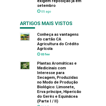
exigem reposição já em
setembro
05 ago
ARTIGOS MAIS VISTOS
Conheça as vantagens
do cartão CA
Agricultura do Crédito
Agrícola
03 fev
Plantas Aromáticas e
Medicinais com
Interesse para
Secagem, Produzidas
no Modo de Produção
Biológico: Limonete,
Erva príncipe, Hipericão
do Gerês e Equinácea
(Parte I / II)