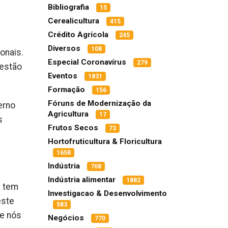
Bibliografia
15
Cerealicultura
415
Crédito Agrícola
245
Diversos
108
onais.
Especial Coronavírus
279
gestão
Eventos
1831
Formação
156
Fóruns de Modernização da
erno
Agricultura
17
s
Frutos Secos
73
Hortofruticultura & Floricultura
1658
Indústria
708
Indústria alimentar
1882
l tem
Investigacao & Desenvolvimento
este
583
 e nós
Negócios
770