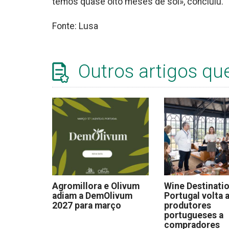
temos quase oito meses de sol», concluiu.
Fonte: Lusa
Outros artigos qu
Agromillora e Olivum
Wine Destinati
adiam a DemOlivum
Portugal volta a
2027 para março
produtores
portugueses a
compradores