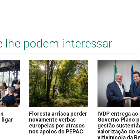
e lhe podem interessar
on
Floresta arrisca perder
IVDP entrega ao
 ligar
novamente verbas
Governo Plano p
europeias por atrasos
gestão sustentáv
nos apoios do PEPAC
valorização do s
vitivinícola da R