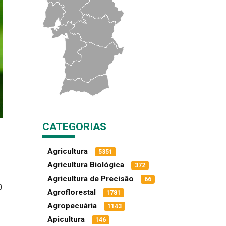
CATEGORIAS
Agricultura
5351
Agricultura Biológica
372
Agricultura de Precisão
66
0
Agroflorestal
1781
Agropecuária
1143
Apicultura
146