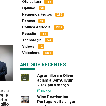
Olivicultura
165
Opinião
58
Pequenos Frutos
286
Pescas
94
Política Agrícola
1332
Regadio
188
Tecnologia
244
Vídeos
12
Viticultura
1381
ARTIGOS RECENTES
Agromillora e Olivum
adiam a DemOlivum
2027 para março
ara a
05 ago
el e
Wine Destination
etor
Portugal volta a ligar
egião