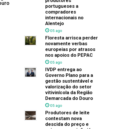
produtores
ouro
portugueses a
compradores
internacionais no
Alentejo
05 ago
Floresta arrisca perder
novamente verbas
europeias por atrasos
nos apoios do PEPAC
05 ago
IVDP entrega ao
Governo Plano para a
gestão sustentável e
valorização do setor
vitivinícola da Região
Demarcada do Douro
05 ago
Produtores de leite
contestam nova
descida do preço e