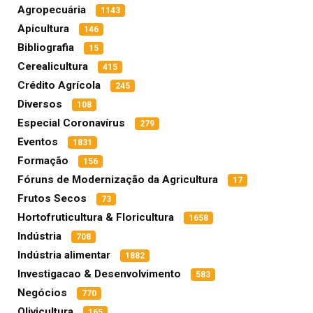
Agropecuária
1143
Apicultura
146
Bibliografia
15
Cerealicultura
415
Crédito Agrícola
245
Diversos
108
Especial Coronavírus
279
Eventos
1831
Formação
156
Fóruns de Modernização da Agricultura
17
Frutos Secos
73
Hortofruticultura & Floricultura
1658
Indústria
708
Indústria alimentar
1882
Investigacao & Desenvolvimento
583
Negócios
770
Olivicultura
165