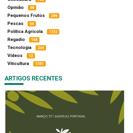
Opinião
58
Pequenos Frutos
286
Pescas
94
Política Agrícola
1332
Regadio
188
Tecnologia
244
Vídeos
12
Viticultura
1381
ARTIGOS RECENTES