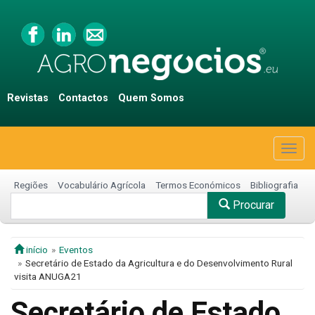
Revistas
Contactos
Quem Somos
Togg
navig
Regiões
Vocabulário Agrícola
Termos Económicos
Bibliografia
Procurar
início
Eventos
Secretário de Estado da Agricultura e do Desenvolvimento Rural
visita ANUGA21
Secretário de Estado