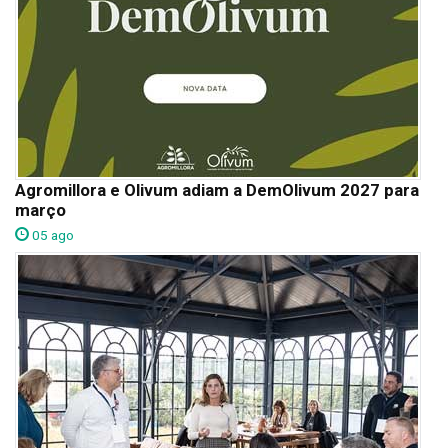
Agromillora e Olivum adiam a DemOlivum 2027 para
março
05 ago