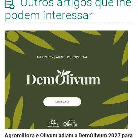
Outros artigos que lhe
podem interessar
Agromillora e Olivum adiam a DemOlivum 2027 para