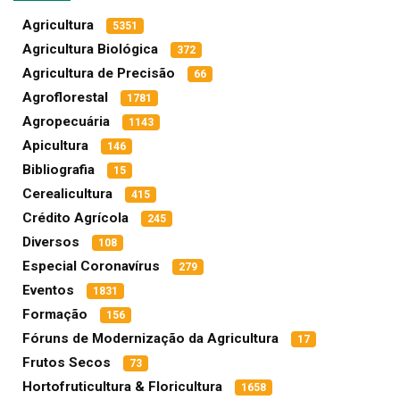
Agricultura
5351
Agricultura Biológica
372
Agricultura de Precisão
66
Agroflorestal
1781
Agropecuária
1143
Apicultura
146
Bibliografia
15
Cerealicultura
415
Crédito Agrícola
245
Diversos
108
Especial Coronavírus
279
Eventos
1831
Formação
156
Fóruns de Modernização da Agricultura
17
Frutos Secos
73
Hortofruticultura & Floricultura
1658