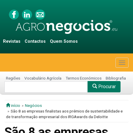
Revistas
Contactos
Quem Somos
Togg
navig
Regiões
Vocabulário Agrícola
Termos Económicos
Bibliografia
Procurar
início
Negócios
São 8 as empresas finalistas aos prémios de sustentabilidade e
de transformação empresarial dos IRGAwards da Deloitte
São 8 as empresas