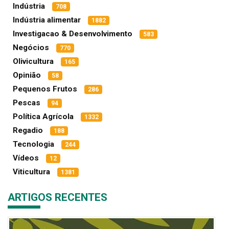
Indústria
708
Indústria alimentar
1882
Investigacao & Desenvolvimento
583
Negócios
770
Olivicultura
165
Opinião
58
Pequenos Frutos
286
Pescas
94
Política Agrícola
1332
Regadio
188
Tecnologia
244
Vídeos
12
Viticultura
1381
ARTIGOS RECENTES