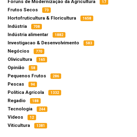
Fóruns de Modernização da Agricultura
17
Frutos Secos
73
Hortofruticultura & Floricultura
1658
Indústria
708
Indústria alimentar
1882
Investigacao & Desenvolvimento
583
Negócios
770
Olivicultura
165
Opinião
58
Pequenos Frutos
286
Pescas
94
Política Agrícola
1332
Regadio
188
Tecnologia
244
Vídeos
12
Viticultura
1381