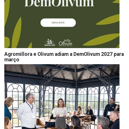
Agromillora e Olivum adiam a DemOlivum 2027 para
março