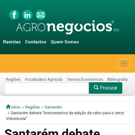
Revistas
Contactos
Quem Somos
Togg
navig
Regiões
Vocabulário Agrícola
Termos Económicos
Bibliografia
Procurar
início
Regiões
Santarém
Santarém debate "Instrumentos de adição de valor para o setor
Vitivinícola"
Santarém debate